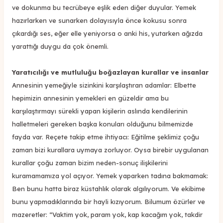
ve dokunma bu tecrübeye eşlik eden diğer duyular. Yemek
hazırlarken ve sunarken dolayısıyla önce kokusu sonra
çıkardığı ses, eğer elle yeniyorsa o anki his, yutarken ağızda
yarattığı duygu da çok önemli.
Yaratıcılığı ve mutluluğu boğazlayan kurallar ve insanlar
Annesinin yemeğiyle sizinkini karşılaştıran adamlar: Elbette
hepimizin annesinin yemekleri en güzeldir ama bu
karşılaştırmayı sürekli yapan kişilerin aslında kendilerinin
halletmeleri gereken başka konuları olduğunu bilmemizde
fayda var. Reçete takip etme ihtiyacı: Eğitilme şeklimiz çoğu
zaman bizi kurallara uymaya zorluyor. Oysa birebir uygulanan
kurallar çoğu zaman bizim neden-sonuç ilişkilerini
kuramamamıza yol açıyor. Yemek yaparken tadına bakmamak:
Ben bunu hatta biraz küstahlık olarak algılıyorum. Ve ekibime
bunu yapmadıklarında bir hayli kızıyorum. Bilumum özürler ve
mazeretler: “Vaktim yok, param yok, kap kacağım yok, takdir