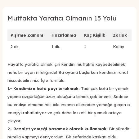
Mutfakta Yaratıcı Olmanın 15 Yolu
Pişirme Zamanı
Hazırlanma
Kaç Kişilik
Zorluk
2 dk
1 dk.
1
Kolay
Hayatta yaratıcı olmak için kendini mutfakta kaybedebilmek
nefis bir oyun niteliğinde! Bu oyuna başlarken kendinizi rahat
hissedebilirsiniz. İşte formülü:
1- Kendimize hata payı bırakmak:
Tadı çok kötü bir yemek
yapma özgürlüğümüzün olduğunu bilmek çok önemli. Sadece
bu endişe etmeme hali bile insanın ellerinden yemeğe geçen o
enerjiyi rahatlatıyor ve çok daha lezzetli bir yemek ortaya
çıkıyor.
2- Rezalet yemeği basamak olarak kullanmak:
Bir süredir
nutella yapmayı deniyordum. Bir seferinde kaskatı oldu,