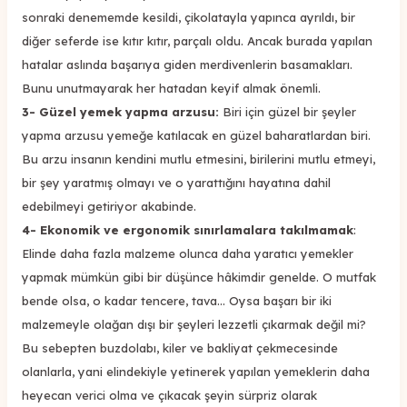
sonraki denememde kesildi, çikolatayla yapınca ayrıldı, bir
diğer seferde ise kıtır kıtır, parçalı oldu. Ancak burada yapılan
hatalar aslında başarıya giden merdivenlerin basamakları.
Bunu unutmayarak her hatadan keyif almak önemli.
3- Güzel yemek yapma arzusu:
Biri için güzel bir şeyler
yapma arzusu yemeğe katılacak en güzel baharatlardan biri.
Bu arzu insanın kendini mutlu etmesini, birilerini mutlu etmeyi,
bir şey yaratmış olmayı ve o yarattığını hayatına dahil
edebilmeyi getiriyor akabinde.
4- Ekonomik ve ergonomik sınırlamalara takılmamak
:
Elinde daha fazla malzeme olunca daha yaratıcı yemekler
yapmak mümkün gibi bir düşünce hâkimdir genelde. O mutfak
bende olsa, o kadar tencere, tava... Oysa başarı bir iki
malzemeyle olağan dışı bir şeyleri lezzetli çıkarmak değil mi?
Bu sebepten buzdolabı, kiler ve bakliyat çekmecesinde
olanlarla, yani elindekiyle yetinerek yapılan yemeklerin daha
heyecan verici olma ve çıkacak şeyin sürpriz olarak