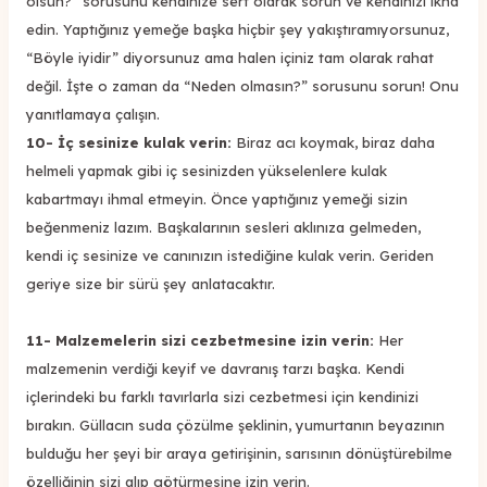
olsun?” sorusunu kendinize sert olarak sorun ve kendinizi ikna
edin. Yaptığınız yemeğe başka hiçbir şey yakıştıramıyorsunuz,
“Böyle iyidir” diyorsunuz ama halen içiniz tam olarak rahat
değil. İşte o zaman da “Neden olmasın?” sorusunu sorun! Onu
yanıtlamaya çalışın.
10- İç sesinize kulak verin:
Biraz acı koymak, biraz daha
helmeli yapmak gibi iç sesinizden yükselenlere kulak
kabartmayı ihmal etmeyin. Önce yaptığınız yemeği sizin
beğenmeniz lazım. Başkalarının sesleri aklınıza gelmeden,
kendi iç sesinize ve canınızın istediğine kulak verin. Geriden
geriye size bir sürü şey anlatacaktır.
11- Malzemelerin sizi cezbetmesine izin verin:
Her
malzemenin verdiği keyif ve davranış tarzı başka. Kendi
içlerindeki bu farklı tavırlarla sizi cezbetmesi için kendinizi
bırakın. Güllacın suda çözülme şeklinin, yumurtanın beyazının
bulduğu her şeyi bir araya getirişinin, sarısının dönüştürebilme
özelliğinin sizi alıp götürmesine izin verin.