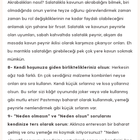
Akrabalıkları nasıl? Salatalıkla kavunun akrabalığını bilmek, biri
olmadığında onun yerine teyze oğlunu görevlendirmek zaman
zaman bu rol değişikliklerinin ne kadar faydalı olabileceğini
anlamak için şahane bir fırsat. Salatalık ve kavunun peynirle
olan uyumları, sabah kahvaltıda salatalık peynir, akşam da
masada kavun peynir ikilisi olarak karşımıza çıkarıyor onları. Eh
bu mantıkla salatalığın girebileceği pek çok yere kavun sokmak
mümkün.
8- Kendi hoşunuza giden birliktelikleriniz olsun:
Herkesin
ağız tadı farklı. En çok sevdiğiniz malzeme kombinleri neyse
onları ara sıra kullanın. Kendi küçük sırlarınız ve kısa yollarınız
olsun. Bu sırlar sizi kâğıt oyununda joker veya vale kullanmış
gibi mutlu etsin! Pastırmayı baharat olarak kullanmak, yemeği
peynirle nemlendirmek gibi küçük sırlarım var.
9- “Neden olmasın” ve “Neden olsun” sorularını
kendinize ters olarak sorun:
Aklınıza enteresan bir baharat
gelmiş ve onu yemeğe mi koymak istiyorsunuz? “Neden