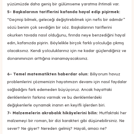
yüzümüzde daha geniş bir gülümseme yaratma ihtimali var.
5- Başkalarının tariflerini kafanda hayal edip pişirmek:
“Geçmişi bilmek, geleceği değiştirebilmek için nefis bir adımdır”
sözü benim çok sevdiğim bir söz. Başkalarının tariflerini
okurken tavada nasıl olduğunu, fırında neye benzediğini hayal
edin, kafanızda pişirin. Böylelikle birçok farklı yolculuğa çıkmış
olacaksınız. Kendi yolculuklarınız için ne kadar güçlendiğiniz ve
donanımınızın arttığına inanamayacaksınız.
6- Temel matematikten haberdar olun:
Biliyorum havuz
problemlerini çözmemizin hayatımızın devamı için nasıl faydalar
sağladığını fark edemeden büyüyoruz. Ancak hayattaki
denklemlerin farkına varmak ve bu denklemlerdeki
değişkenlerle oynamak inanın en keyifli işlerden biri.
7- Malzemelerin akrabalık hikâyelerini bilin:
Mutfaktaki her
malzemeyi bir roman, bir dizi karakteri gibi düşünebilirsiniz. Ne
sever? Ne giyer? Nereden gelmiş? Hayali, amacı ne?