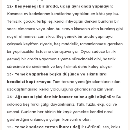
12- Beş yemeği bir arada, üç işi aynı anda yapmayın:
Kanımca ev kadınlarının kendilerine yaptıkları en kötü şey bu.
Temizlik, çocuk, tertip, eş, kendi ihtiyaçları derken bunların bir
sırası olmaması veya olan bu sıraya kimsenin altın kuralmış gibi
riayet etmemesi can sıkıcı. Beş yemek bir arada yapmaya
çalışmak keyiften ziyade, beş maddelik, tamamlanması gereken
bir yapılacaklar listesine dönüşüveriyor. Oysa sadece bir, iki
yemeği bir arada yaparsanız yeme sürecindeki gibi, hazırlık
sürecinde de sindirmek ve keyif almak daha kolay oluyor.
13- Yemek yaparken başka düşünce ve sıkıntılara
kendinizi kaptırmayın:
Tam tersine yemeğin sıkıntılarınızdan
uzaklaştırmasına, kendi yolculuğuna çıkarmasına izin verin.
14- Ağzınızın içini dev bir konser salonu gibi düşünün:
Bu
salonda beş farklı çalgı duyabilirsiniz. Tatlı, tuzlu, ekşi, acı ve
umami. Bunların her birinin bir kaşık yemekte kendini nasıl
gösterdiğini anlamaya çalışın, konsantre olun.
15- Yemek sadece tattan ibaret değil:
Görüntü, ses, koku