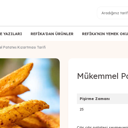
E YAZILARI
REFİKA'DAN ÜRÜNLER
REFİKA’NIN YEMEK OK
 Patates Kızartması Tarifi
Mükemmel Pat
Pişirme Zamanı
25
Çıtır çıtır patatesi sevmeyen