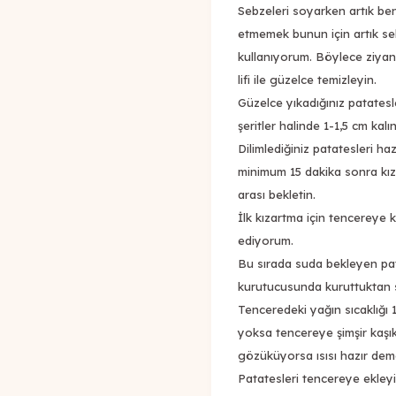
Sebzeleri soyarken artık ben
etmemek bunun için artık se
kullanıyorum. Böylece ziya
lifi ile güzelce temizleyin.
Güzelce yıkadığınız patatesle
şeritler halinde 1-1,5 cm kalı
Dilimlediğiniz patatesleri ha
minimum 15 dakika sonra kız
arası bekletin.
İlk kızartma için tencereye 
ediyorum.
Bu sırada suda bekleyen pat
kurutucusunda kuruttuktan s
Tenceredeki yağın sıcaklığı
yoksa tencereye şimşir kaşık
gözüküyorsa ısısı hazır deme
Patatesleri tencereye ekleyin