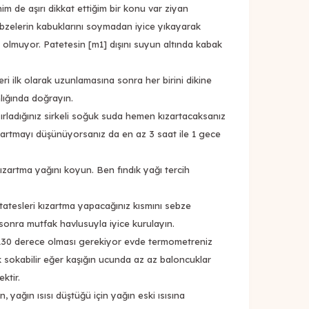
im de aşırı dikkat ettiğim bir konu var ziyan
bzelerin kabuklarını soymadan iyice yıkayarak
n olmuyor. Patetesin
[m1]
dışını suyun altında kabak
ri ilk olarak uzunlamasına sonra her birini dikine
nlığında doğrayın.
zırladığınız sirkeli soğuk suda hemen kızartacaksanız
artmayı düşünüyorsanız da en az 3 saat ile 1 gece
kızartma yağını koyun. Ben fındık yağı tercih
atesleri kızartma yapacağınız kısmını sebze
onra mutfak havlusuyla iyice kurulayın.
 130 derece olması gerekiyor evde termometreniz
 sokabilir eğer kaşığın ucunda az az baloncuklar
ktir.
, yağın ısısı düştüğü için yağın eski ısısına