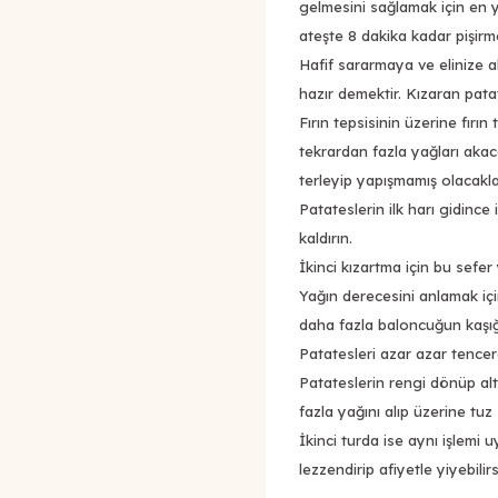
gelmesini sağlamak için en y
ateşte 8 dakika kadar pişirm
Hafif sararmaya ve elinize al
hazır demektir. Kızaran patat
Fırın tepsisinin üzerine fırın
tekrardan fazla yağları akaca
terleyip yapışmamış olacakla
Patateslerin ilk harı gidinc
kaldırın.
İkinci kızartma için bu sefer
Yağın derecesini anlamak içi
daha fazla baloncuğun kaşığ
Patatesleri azar azar tencer
Patateslerin rengi dönüp altı
fazla yağını alıp üzerine tuz 
İkinci turda ise aynı işlemi 
lezzendirip afiyetle yiyebilirs