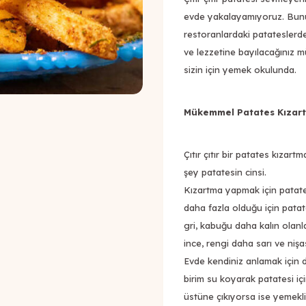
evde yakalayamıyoruz. Bunun 
restoranlardaki patateslerde
ve lezzetine bayılacağınız m
sizin için yemek okulunda.
Mükemmel Patates Kızart
Çıtır çıtır bir patates kızar
şey patatesin cinsi.
Kızartma yapmak için patates
daha fazla olduğu için patates
gri, kabuğu daha kalın olanl
ince, rengi daha sarı ve nişa
Evde kendiniz anlamak için de
birim su koyarak patatesi iç
üstüne çıkıyorsa ise yemekli