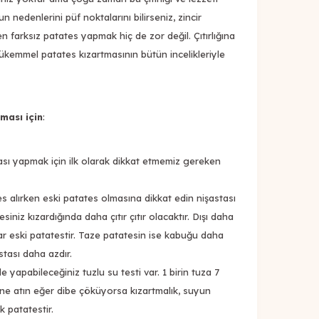
nedenlerini püf noktalarını bilirseniz, zincir
n farksız patates yapmak hiç de zor değil. Çıtırlığına
ükemmel patates kızartmasının bütün incelikleriyle
ması için
:
tması yapmak için ilk olarak dikkat etmemiz gereken
 alırken eski patates olmasına dikkat edin nişastası
iniz kızardığında daha çıtır çıtır olacaktır. Dışı daha
ar eski patatestir. Taze patatesin ise kabuğu daha
stası daha azdır.
 yapabileceğiniz tuzlu su testi var. 1 birin tuza 7
ine atın eğer dibe çöküyorsa kızartmalık, suyun
k patatestir.