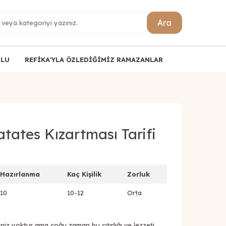
Ara
ULU
REFİKA'YLA ÖZLEDİĞİMİZ RAMAZANLAR
ates Kızartması Tarifi
Hazırlanma
Kaç Kişilik
Zorluk
10
10-12
Orta
iniz yoktur ama çoğu zaman bu çıtırlığı ve lezzeti