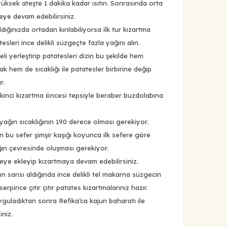
üksek ateşte 1 dakika kadar ısıtın. Sonrasında orta
eye devam edebilirsiniz.
dığınızda ortadan kırılabiliyorsa ilk tur kızartma
esleri ince delikli süzgeçte fazla yağını alın.
 teli yerleştirip patatesleri dizin bu şekilde hem
k hem de sıcaklığı ile patatesler birbirine değip
r.
e ikinci kızartma öncesi tepsiyle beraber buzdolabına
 yağın sıcaklığının 190 derece olması gerekiyor.
n bu sefer şimşir kaşığı koyunca ilk sefere göre
ın çevresinde oluşması gerekiyor.
eye ekleyip kızartmaya devam edebilirsiniz.
n sarısı aldığında ince delikli tel makarna süzgecin
serpince çıtır çıtır patates kızartmalarınız hazır.
uyguladıktan sonra Refika’ca kajun baharatı ile
iniz.