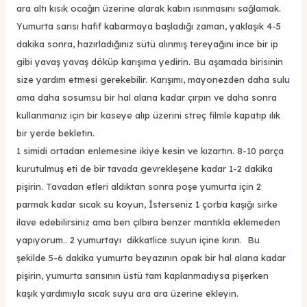
ara altı kısık ocağın üzerine alarak kabın ısınmasını sağlamak.
Yumurta sarısı hafif kabarmaya başladığı zaman, yaklaşık 4-5
dakika sonra, hazırladığınız sütü alınmış tereyağını ince bir ip
gibi yavaş yavaş döküp karışıma yedirin. Bu aşamada birisinin
size yardım etmesi gerekebilir. Karışımı, mayonezden daha sulu
ama daha sosumsu bir hal alana kadar çırpın ve daha sonra
kullanmanız için bir kaseye alıp üzerini streç filmle kapatıp ılık
bir yerde bekletin.
1 simidi ortadan enlemesine ikiye kesin ve kızartın. 8-10 parça
kurutulmuş eti de bir tavada gevrekleşene kadar 1-2 dakika
pişirin. Tavadan etleri aldıktan sonra poşe yumurta için 2
parmak kadar sıcak su koyun, İsterseniz 1 çorba kaşığı sirke
ilave edebilirsiniz ama ben çılbıra benzer mantıkla eklemeden
yapıyorum.. 2 yumurtayı dikkatlice suyun içine kırın. Bu
şekilde 5-6 dakika yumurta beyazının opak bir hal alana kadar
pişirin, yumurta sarısının üstü tam kaplanmadıysa pişerken
kaşık yardımıyla sıcak suyu ara ara üzerine ekleyin.