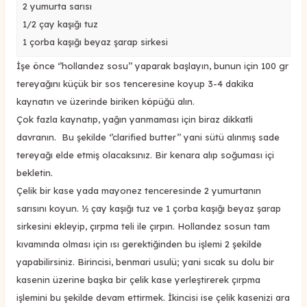
2 yumurta sarısı
1/2 çay kaşığı tuz
1 çorba kaşığı beyaz şarap sirkesi
İşe önce ‘’hollandez sosu’’ yaparak başlayın, bunun için 100 gr
tereyağını küçük bir sos tenceresine koyup 3-4 dakika
kaynatın ve üzerinde biriken köpüğü alın.
Çok fazla kaynatıp, yağın yanmaması için biraz dikkatli
davranın. Bu şekilde ‘’clarified butter’’ yani sütü alınmış sade
tereyağı elde etmiş olacaksınız. Bir kenara alıp soğuması içi
bekletin.
Çelik bir kase yada mayonez tenceresinde 2 yumurtanın
sarısını koyun. ½ çay kaşığı tuz ve 1 çorba kaşığı beyaz şarap
sirkesini ekleyip, çırpma teli ile çırpın. Hollandez sosun tam
kıvamında olması için ısı gerektiğinden bu işlemi 2 şekilde
yapabilirsiniz. Birincisi, benmari usulü; yani sıcak su dolu bir
kasenin üzerine başka bir çelik kase yerleştirerek çırpma
işlemini bu şekilde devam ettirmek. İkincisi ise çelik kasenizi ara