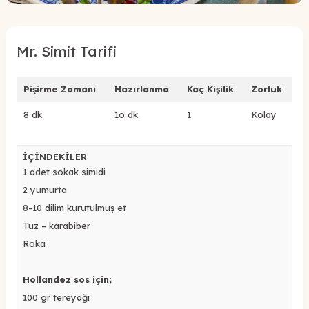
Mr. Simit Tarifi
Pişirme Zamanı
Hazırlanma
Kaç Kişilik
Zorluk
8 dk.
1o dk.
1
Kolay
İÇİNDEKİLER
1 adet sokak simidi
2 yumurta
8-10 dilim kurutulmuş et
Tuz – karabiber
Roka
Hollandez sos için;
100 gr tereyağı