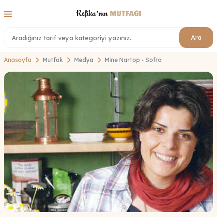
Ara
Anasayfa
Mutfak
Medya
Mine Nartop - Sofra