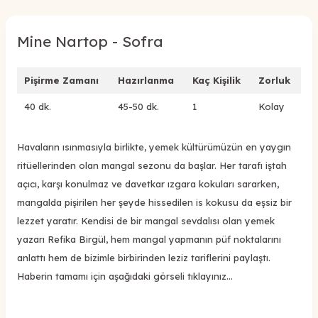
Mine Nartop - Sofra
Pişirme Zamanı
Hazırlanma
Kaç Kişilik
Zorluk
40 dk.
45-50 dk.
1
Kolay
Havaların ısınmasıyla birlikte, yemek kültürümüzün en yaygın
ritüellerinden olan mangal sezonu da başlar. Her tarafı iştah
açıcı, karşı konulmaz ve davetkar ızgara kokuları sararken,
mangalda pişirilen her şeyde hissedilen is kokusu da eşsiz bir
lezzet yaratır. Kendisi de bir mangal sevdalısı olan yemek
yazarı Refika Birgül, hem mangal yapmanın püf noktalarını
anlattı hem de bizimle birbirinden leziz tariflerini paylaştı.
Haberin tamamı için aşağıdaki görseli tıklayınız…