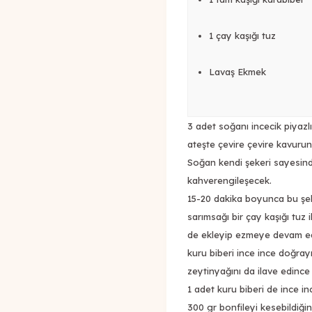
1 çay kaşığı tuz
Lavaş Ekmek
3 adet soğanı incecik piyazl
ateşte çevire çevire kavurun
Soğan kendi şekeri sayesin
kahverengileşecek.
15-20 dakika boyunca bu şek
sarımsağı bir çay kaşığı tuz i
de ekleyip ezmeye devam edi
kuru biberi ince ince doğrayı
zeytinyağını da ilave edince
1 adet kuru biberi de ince in
300 gr bonfileyi kesebildiğin