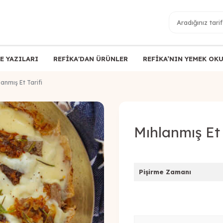
E YAZILARI
REFİKA'DAN ÜRÜNLER
REFİKA’NIN YEMEK OK
lanmış Et Tarifi
Mıhlanmış Et 
Pişirme Zamanı