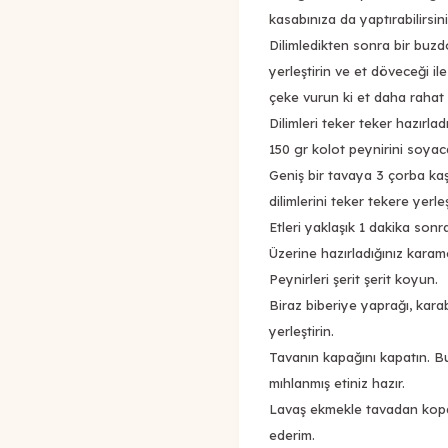
kasabınıza da yaptırabilirsini
Dilimledikten sonra bir buzdo
yerleştirin ve et döveceği i
çeke vurun ki et daha rahat 
Dilimleri teker teker hazırlad
150 gr kolot peynirini soyaca
Geniş bir tavaya 3 çorba kaşı
dilimlerini teker tekere yerl
Etleri yaklaşık 1 dakika sonra 
Üzerine hazırladığınız karame
Peynirleri şerit şerit koyun.
Biraz biberiye yaprağı, karab
yerleştirin.
Tavanın kapağını kapatın. Bu
mıhlanmış etiniz hazır.
Lavaş ekmekle tavadan kopar
ederim.