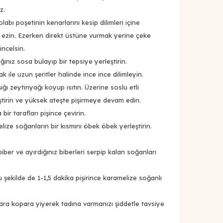
z.
labı poşetinin kenarlarını kesip dilimleri içine
le ezin. Ezerken direkt üstüne vurmak yerine çeke
incelsin.
ığınız sosa bulayıp bir tepsiye yerleştirin.
k ile uzun şeritler halinde ince ince dilimleyin.
ğı zeytinyağı koyup ısıtın. Üzerine soslu etli
eştirin ve yüksek ateşte pişirmeye devam edin.
bir tarafları pişince çevirin.
lize soğanların bir kısmını öbek öbek yerleştirin.
iber ve ayırdığınız biberleri serpip kalan soğanları
 şekilde de 1-1,5 dakika pişirince karamelize soğanlı
a kopara yiyerek tadına varmanızı şiddetle tavsiye