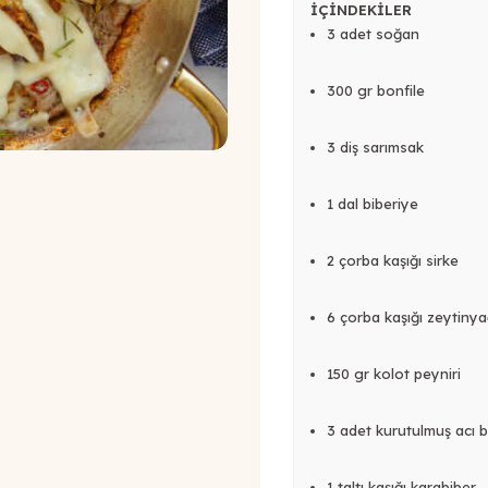
İÇİNDEKİLER
3 adet soğan
300 gr bonfile
3 diş sarımsak
1 dal biberiye
2 çorba kaşığı sirke
6 çorba kaşığı zeytinya
150 gr kolot peyniri
3 adet kurutulmuş acı b
1 taltı kaşığı karabiber