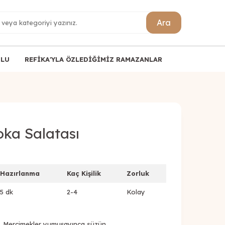
Ara
ULU
REFİKA'YLA ÖZLEDİĞİMİZ RAMAZANLAR
oka Salatası
Hazırlanma
Kaç Kişilik
Zorluk
5 dk
2-4
Kolay
n. Mercimekler yumuşayınca süzün.