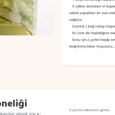
3 salkım domatesi iri küp
salata yaparken en sulu ma
sağlıyor.
Üzerine 1 bağ rokayı kopa
En üste de haşladığınız me
Sosu için,1 çorba kaşığı ze
doğranmış biber turşusunu, 1
neliği
berdar olmak için e-