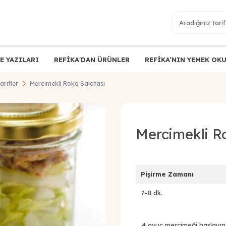
E YAZILARI
REFİKA'DAN ÜRÜNLER
REFİKA’NIN YEMEK OK
arifler
Mercimekli Roka Salatası
Mercimekli R
Pişirme Zamanı
7-8 dk.
4 avuç mercimeği haşlayı