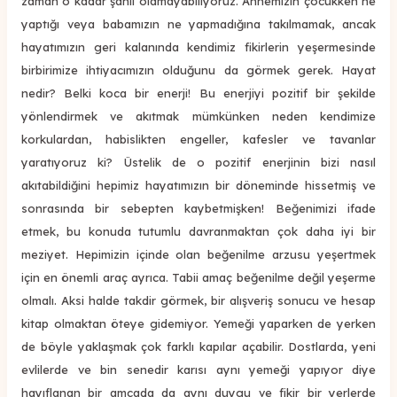
zaman o kadar şanlı olamayabiliyoruz. Annemizin çocukken ne
yaptığı veya babamızın ne yapmadığına takılmamak, ancak
hayatımızın geri kalanında kendimiz fikirlerin yeşermesinde
birbirimize ihtiyacımızın olduğunu da görmek gerek. Hayat
nedir? Belki koca bir enerji! Bu enerjiyi pozitif bir şekilde
yönlendirmek ve akıtmak mümkünken neden kendimize
korkulardan, habislikten engeller, kafesler ve tavanlar
yaratıyoruz ki? Üstelik de o pozitif enerjinin bizi nasıl
akıtabildiğini hepimiz hayatımızın bir döneminde hissetmiş ve
sonrasında bir sebepten kaybetmişken! Beğenimizi ifade
etmek, bu konuda tutumlu davranmaktan çok daha iyi bir
meziyet. Hepimizin içinde olan beğenilme arzusu yeşertmek
için en önemli araç ayrıca. Tabii amaç beğenilme değil yeşerme
olmalı. Aksi halde takdir görmek, bir alışveriş sonucu ve hesap
kitap olmaktan öteye gidemiyor. Yemeği yaparken de yerken
de böyle yaklaşmak çok farklı kapılar açabilir. Dostlarda, yeni
evlilerde ve bin senedir karısı aynı yemeği yapıyor diye
hayıflanan bir amcada da aynı duygu ve fikir bir yerlerde