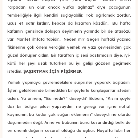
“arpadan un olur ancak yufka açılmaz” diye çocuğunun
tembelliğiyle ilgili kendini suçlayabilir. Tok ağırlamak zordur,
ucuz et satır kırdırır, kebabı da kızartan közdür... Bu hafta
kafamın içerisinde dolaşan deyimlerin yanında bir de atasözü
var: Marifet iltifata tabidir... Neden mi? Geçen haftaki yazıma
fikirlerine çok önem verdiğim yemek ve yazı çevresinden çok
güzel dönüşler aldım. Bir taraftan iç sesi bastırmasın diye, iyi-
kötü her şeyi uzak tutarken bu iyi gelişi gözden geçirmek
istedim.
ŞAŞIRTMAK İÇİN PİŞİRMEK
Yemek yapmaya çevremdekilere sürprizler yaparak başladım.
İşten geldiklerinde bilmedikleri bir şeylerle karşılaşsınlar istedim
aslen. Ya annem, “Bu nedir?” deseydi? Babam, “Kızım şöyle
düz bir bulgur pilavı yapsaydın, ne gereği var içine nohut
koymanın, bu kadar çok soğan eklemenin” deseydi ne olurdu
düşünmedim değil. Anne ve babamın bana kazandırdığı belki de
en önemli değerin cesaret olduğu da aşikar. Hayatta tabii her