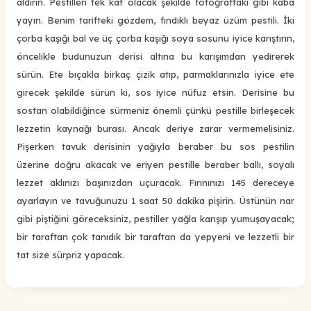
aldırın. Pestilleri tek kat olacak şekilde fotoğraftaki gibi kaba
yayın. Benim tarifteki gözdem, fındıklı beyaz üzüm pestili. İki
çorba kaşığı bal ve üç çorba kaşığı soya sosunu iyice karıştırın,
öncelikle budunuzun derisi altına bu karışımdan yedirerek
sürün. Ete bıçakla birkaç çizik atıp, parmaklarınızla iyice ete
girecek şekilde sürün ki, sos iyice nüfuz etsin. Derisine bu
sostan olabildiğince sürmeniz önemli çünkü pestille birleşecek
lezzetin kaynağı burası. Ancak deriye zarar vermemelisiniz.
Pişerken tavuk derisinin yağıyla beraber bu sos pestilin
üzerine doğru akacak ve eriyen pestille beraber ballı, soyalı
lezzet aklınızı başınızdan uçuracak. Fırınınızı 145 dereceye
ayarlayın ve tavuğunuzu 1 saat 50 dakika pişirin. Üstünün nar
gibi piştiğini göreceksiniz, pestiller yağla karışıp yumuşayacak;
bir taraftan çok tanıdık bir taraftan da yepyeni ve lezzetli bir
tat size sürpriz yapacak.