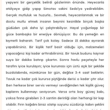
yepyeni bir gerçeklik belirdi gözlerimin önünde. Heyecanla
atölyeye gidip yapıp Simotas sakini Seda’ya yedirebildim.
Gerçek mutluluk ve huzurla... Sevmek, heyecanlanmak ve bir
dostu mutlu etmek insanın beynini kesinlikle birçok başka
güdüden çok daha iyi çalıştırabiliyor. Hayal yoğunlaşıp bir
güce bambaşka bir enerjiye dönüşüyor. Bu da yemeğin en
kıymetli baharatı. Tarif çok kolay. Sadece 15 dakika ayırarak
yapabilirsiniz. Bir kişilik tarif basit olduğu için, malzemeleri
yapacağınız kişi kadar arttırabilirsiniz. Bir tavuk budunu kaynar
suya bir dakika batırıp çıkartın. Sonra havlu peçeteyle her
tarafını iyice kurulayın; iyice kuruması için üstü açık bir şekilde
buzdolabında, mümkünse bir gün, değilse 3-4 saat bekletin.
Tavuk ne kadar çok kurursa piştiğinde derisi o kadar çıtır olur.
Ben herkese birer servis vermeyi sevdiğimden tek kişilik güveç
kaplarını kullanmayı seviyorum. Varsa orta boy güveç kabı,
yoksa fırına girebilen 2-3 santim derinliği olan herhangi bir kap
olabilir. Fırın kağıdını biraz ıslatıp suyunu süzdürüp kabın şeklini