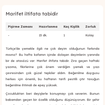
Marifet iltifata tabidir
Pişirme Zamanı
Hazırlanma
Kaç Kişilik
Zorluk
-
15 dk.
1
Kolay
Türkçe’de yemekle ilgili ne çok deyim olduğunun farkında
mısınız? Bu hafta kafamın içinde dolaşan deyimlerin yanında
bir de atasözü var: Marifet iltifata tabidir. Zira geçen haftaki
yazıma, fikirlerine çok önem verdiğim yemek ve yazı
çevresinden çok güzel tepkiler aldım. Beğenilme duygusu
herkes için önemli, bu haftanın tarifi pestilli çıtır tavuğun
beğenilme ihtimali de epey yüksek.
Çocukluktan beri deyişlerle konuşmayı çok severim. Bunun
babamdan geçen bir özellik olduğunu düşünüyorum. Bir şehir