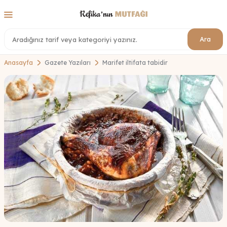
Ara
Anasayfa
Gazete Yazıları
Marifet iltifata tabidir