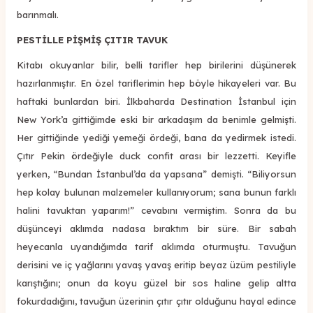
barınmalı.
PESTİLLE PİŞMİŞ ÇITIR TAVUK
Kitabı okuyanlar bilir, belli tarifler hep birilerini düşünerek
hazırlanmıştır. En özel tariflerimin hep böyle hikayeleri var. Bu
haftaki bunlardan biri. İlkbaharda Destination İstanbul için
New York’a gittiğimde eski bir arkadaşım da benimle gelmişti.
Her gittiğinde yediği yemeği ördeği, bana da yedirmek istedi.
Çıtır Pekin ördeğiyle duck confit arası bir lezzetti. Keyifle
yerken, “Bundan İstanbul’da da yapsana” demişti. “Biliyorsun
hep kolay bulunan malzemeler kullanıyorum; sana bunun farklı
halini tavuktan yaparım!” cevabını vermiştim. Sonra da bu
düşünceyi aklımda nadasa bıraktım bir süre. Bir sabah
heyecanla uyandığımda tarif aklımda oturmuştu. Tavuğun
derisini ve iç yağlarını yavaş yavaş eritip beyaz üzüm pestiliyle
karıştığını; onun da koyu güzel bir sos haline gelip altta
fokurdadığını, tavuğun üzerinin çıtır çıtır olduğunu hayal edince