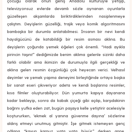
çocuğu olarak onun geniş Anadolu kültürüyle yetişip,
televizyonsuz evlerde devamlı sözle oynanan oyunlarla
güzelleşen akşamlarda biriktirdiklerinden nasiplenmeye
çalıştım. Deyişlerin güzelliği, trajik veya komik algoritmasını
bambaşka bir durumla anlatabilmesi. İnsanın bir nevi kendi
hayalgücünü de katabildiği bir resim asması aklına. Bu
deyişlerin çoğunda yemek öğeleri çok önemli. “Hadi ayıkla
pirincin taşını!” dediğimizde benim aklıma gelenle sizinki daha
farklı olabilir ama ikimizin de durumuyla ilgili gerçekliği ve
aklına gelen resmin özgünlüğü çok heyecan verici. Velhasıl
deyimler ve yemek yapma deneyimi birleştiğinde ortaya başka
bir sanat eseri çıkıveriyor adeta ve kendi başlarına resimler,
kısa filmler oluşturabiliyor. Dün yumurta kapıya dayanana
kadar bekleyip, sonra da kabak çiçeği gibi açılıp, karşıdakinin
bağrını yufka eden zat, bugün paşaya kelle yetiştirir acelesiyle
koştururken, ‘ekmek al yanına güvenme dayına’ sözlerine
aldırış etmeyi unutmuş gitmiştir. İşe gitmek istemeyen genç
oğlana “kavun karpuz yata yata büyür” derken anne,