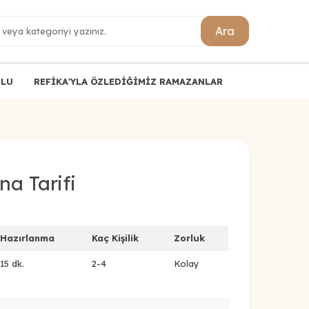
Ara
ULU
REFİKA'YLA ÖZLEDİĞİMİZ RAMAZANLAR
na Tarifi
Hazırlanma
Kaç Kişilik
Zorluk
15 dk.
2-4
Kolay