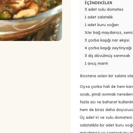
İÇİNDEKİLER
3 adet sulu domates
1 adet salatalık
1 adet kuru soğan
¼’er bağ maydanoz, semi
3 çorba kaşığı nar ekşisi
4 çorba kaşığı zeytinyağı
3 diş dövülmüş sarımsak
1 avuç mantı
Bostana aslen bir salata olar
Oysa çorba hali de hem karı
sıcak, şimdi ısınmak nereden
fazla acı ve baharat kullanı
hem de biraz daha doyurucu o
Üç adet iri ve sulu domatesi
salatalıkla bir adet kuru so
maydanoz ve semizotunu ince 