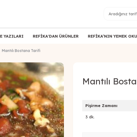
E YAZILARI
REFİKA'DAN ÜRÜNLER
REFİKA’NIN YEMEK OK
Mantılı Bostana Tarifi
Mantılı Bosta
Pişirme Zamanı
3 dk.