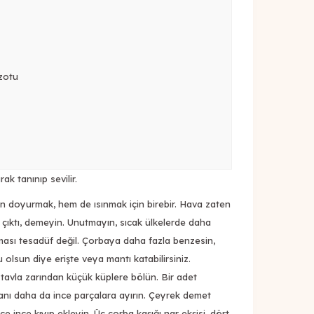
zotu
ak tanınıp sevilir.
n doyurmak, hem de ısınmak için birebir. Hava zaten
 çıktı, demeyin. Unutmayın, sıcak ülkelerde daha
lması tesadüf değil. Çorbaya daha fazla benzesin,
lsun diye erişte veya mantı katabilirsiniz.
 tavla zarından küçük küplere bölün. Bir adet
ğanı daha da ince parçalara ayırın. Çeyrek demet
ince kıyıp ekleyin. Üç çorba kaşığı nar ekşisi, dört