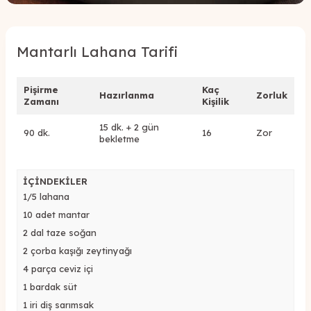
Mantarlı Lahana Tarifi
Pişirme
Kaç
Hazırlanma
Zorluk
Zamanı
Kişilik
15 dk. + 2 gün
90 dk.
16
Zor
bekletme
İÇİNDEKİLER
1/5 lahana
10 adet mantar
2 dal taze soğan
2 çorba kaşığı zeytinyağı
4 parça ceviz içi
1 bardak süt
1 iri diş sarımsak