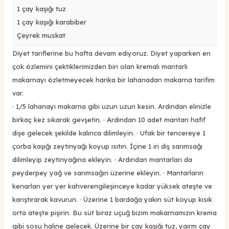
1 çay kaşığı tuz
1 çay kaşığı karabiber
Çeyrek muskat
Diyet tariflerine bu hafta devam ediyoruz. Diyet yaparken en
çok özlemini çektiklerimizden biri olan kremalı mantarlı
makarnayı özletmeyecek harika bir lahanadan makarna tarifim
var.
· 1/5 lahanayı makarna gibi uzun uzun kesin. Ardından elinizle
birkaç kez sıkarak gevşetin. · Ardından 10 adet mantarı hafif
dişe gelecek şekilde kalınca dilimleyin. · Ufak bir tencereye 1
çorba kaşığı zeytinyağı koyup ısıtın. İçine 1 iri diş sarımsağı
dilimleyip zeytinyağına ekleyin. · Ardından mantarları da
peyderpey yağ ve sarımsağın üzerine ekleyin. · Mantarların
kenarları yer yer kahverengileşinceye kadar yüksek ateşte ve
karıştırarak kavurun. · Üzerine 1 bardağa yakın süt koyup kısık
orta ateşte pişirin. Bu süt biraz uçuğ bizim makarnamızın krema
gibi sosu haline gelecek. Üzerine bir çay kaşığı tuz, yaırm çay