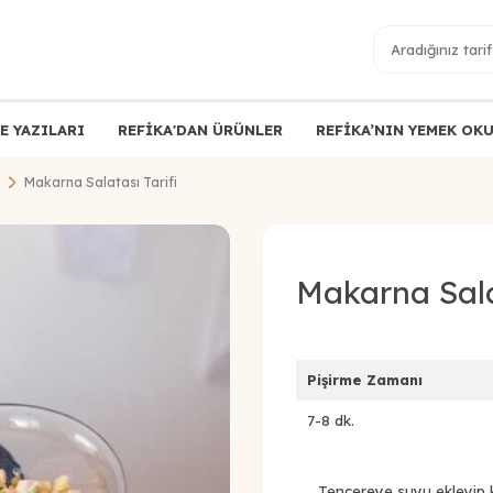
E YAZILARI
REFİKA'DAN ÜRÜNLER
REFİKA’NIN YEMEK OK
Makarna Salatası Tarifi
Makarna Salat
Pişirme Zamanı
7-8 dk.
Tencereye suyu ekleyip kay