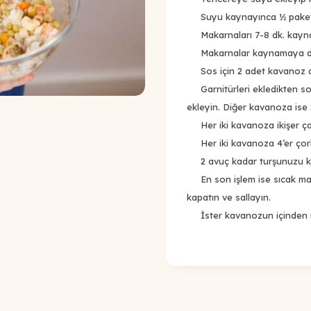
Suyu kaynayınca ½ paket m
Makarnaları 7-8 dk. kayna
Makarnalar kaynamaya dev
Sos için 2 adet kavanoz alın
Garnitürleri ekledikten so
ekleyin. Diğer kavanoza ise 
Her iki kavanoza ikişer çay 
Her iki kavanoza 4’er çorba
2 avuç kadar turşunuzu kab
En son işlem ise sıcak mak
kapatın ve sallayın.
İster kavanozun içinden is