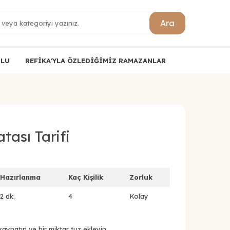
Ara
ULU
REFİKA'YLA ÖZLEDİĞİMİZ RAMAZANLAR
ası Tarifi
Hazırlanma
Kaç Kişilik
Zorluk
2 dk.
4
Kolay
natın ve bir miktar tuz ekleyin.