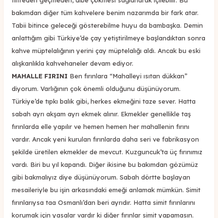
bakımdan diğer tüm kahvelere benim nazarımda bir fark atar.
Tabii bitince geleceği gösterebilme huyu da bambaşka. Demin
anlattığım gibi Türkiye’de çay yetiştirilmeye başlandıktan sonra
kahve müptelalığının yerini çay müptelalığı aldı. Ancak bu eski
alışkanlıkla kahvehaneler devam ediyor.
MAHALLE FIRINI
Ben fırınlara “Mahalleyi ısıtan dükkan”
diyorum. Varlığının çok önemli olduğunu düşünüyorum.
Türkiye’de tıpkı balık gibi, herkes ekmeğini taze sever. Hatta
sabah ayrı akşam ayrı ekmek alınır. Ekmekler genellikle taş
fırınlarda elle yapılır ve hemen hemen her mahallenin fırını
vardır. Ancak yeni kurulan fırınlarda daha seri ve fabrikasyon
şekilde üretilen ekmekler de mevcut. Kuzguncuk’ta üç fırınımız
vardı. Biri bu yıl kapandı. Diğer ikisine bu bakımdan gözümüz
gibi bakmalıyız diye düşünüyorum. Sabah dörtte başlayan
mesaileriyle bu işin arkasındaki emeği anlamak mümkün. Simit
fırınlarıysa taa Osmanlı’dan beri ayrıdır. Hatta simit fırınlarını
korumak için yasalar vardır ki diğer fırınlar simit yapamasın.