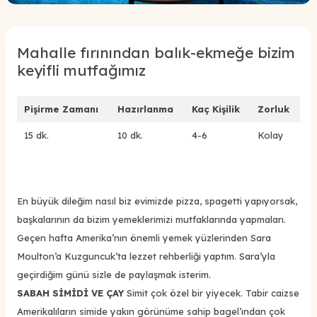
Mahalle fırınından balık-ekmeğe bizim
keyifli mutfağımız
Pişirme Zamanı
Hazırlanma
Kaç Kişilik
Zorluk
15 dk.
10 dk.
4-6
Kolay
En büyük dileğim nasıl biz evimizde pizza, spagetti yapıyorsak,
başkalarının da bizim yemeklerimizi mutfaklarında yapmaları.
Geçen hafta Amerika’nın önemli yemek yüzlerinden Sara
Moulton’a Kuzguncuk’ta lezzet rehberliği yaptım. Sara’yla
geçirdiğim günü sizle de paylaşmak isterim.
SABAH SİMİDİ VE ÇAY
Simit çok özel bir yiyecek. Tabir caizse
Amerikalıların simide yakın görünüme sahip bagel’ından çok