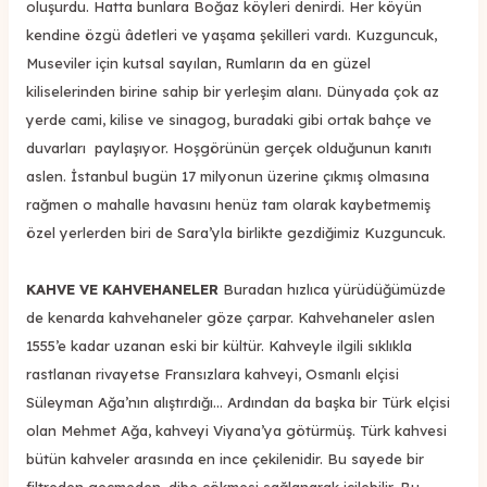
oluşurdu. Hatta bunlara Boğaz köyleri denirdi. Her köyün
kendine özgü âdetleri ve yaşama şekilleri vardı. Kuzguncuk,
Museviler için kutsal sayılan, Rumların da en güzel
kiliselerinden birine sahip bir yerleşim alanı. Dünyada çok az
yerde cami, kilise ve sinagog, buradaki gibi ortak bahçe ve
duvarları paylaşıyor. Hoşgörünün gerçek olduğunun kanıtı
aslen. İstanbul bugün 17 milyonun üzerine çıkmış olmasına
rağmen o mahalle havasını henüz tam olarak kaybetmemiş
özel yerlerden biri de Sara’yla birlikte gezdiğimiz Kuzguncuk.
KAHVE VE KAHVEHANELER
Buradan hızlıca yürüdüğümüzde
de kenarda kahvehaneler göze çarpar. Kahvehaneler aslen
1555’e kadar uzanan eski bir kültür. Kahveyle ilgili sıklıkla
rastlanan rivayetse Fransızlara kahveyi, Osmanlı elçisi
Süleyman Ağa’nın alıştırdığı... Ardından da başka bir Türk elçisi
olan Mehmet Ağa, kahveyi Viyana’ya götürmüş. Türk kahvesi
bütün kahveler arasında en ince çekilenidir. Bu sayede bir
filtreden geçmeden, dibe çökmesi sağlanarak içilebilir. Bu