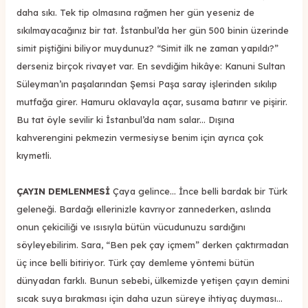
daha sıkı. Tek tip olmasına rağmen her gün yeseniz de
sıkılmayacağınız bir tat. İstanbul’da her gün 500 binin üzerinde
simit piştiğini biliyor muydunuz? “Simit ilk ne zaman yapıldı?”
derseniz birçok rivayet var. En sevdiğim hikâye: Kanuni Sultan
Süleyman’ın paşalarından Şemsi Paşa saray işlerinden sıkılıp
mutfağa girer. Hamuru oklavayla açar, susama batırır ve pişirir.
Bu tat öyle sevilir ki İstanbul’da nam salar... Dışına
kahverengini pekmezin vermesiyse benim için ayrıca çok
kıymetli.
ÇAYIN DEMLENMESİ
Çaya gelince... İnce belli bardak bir Türk
geleneği. Bardağı ellerinizle kavrıyor zannederken, aslında
onun çekiciliği ve ısısıyla bütün vücudunuzu sardığını
söyleyebilirim. Sara, “Ben pek çay içmem” derken çaktırmadan
üç ince belli bitiriyor. Türk çay demleme yöntemi bütün
dünyadan farklı. Bunun sebebi, ülkemizde yetişen çayın demini
sıcak suya bırakması için daha uzun süreye ihtiyaç duyması...