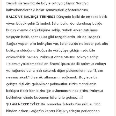
Demlik sistemimiz de böyle ortaya çıkıyor. Sara’ya
kahvehanelerdeki bakır semaverleri gösteriyorum.
BALIK VE BALIKÇI TEKNESİ
Dünyada belki de en taze balık
yiyen büyük şehir İstanbul. İstanbullu, dondurulmuş balığa
burun kıvırma özgürlüğüne sahip. Sabah erken tutulmuş
yaşayan balık, saat 11.00 gibi tezgahlarda. Bir de Boğaz’ı
Boğaz yapan olta balıkçıları var. İstanbul’da ne kadar çok olta
balıkçısı olduğunu Boğaz’da yürüyüşe çıktığımızda bile
anlayabiliriz hemen. Palamut oltası 50-100 zokaya sahip.
Palamut yakalamadaki en önemli ipucu da ilk palamut zokayı
yuttuğunda daha hızlı çekerek diğer palamutların da “Bizim
neyimiz eksik” diyerek atlamasını sağlamak. Böylece bir
çekişte dizi dizi gelebiliyor palamutlar. Bizim mahallenin
balıkçısı Bekir’den bizim için avlanmasını rica ettim. Palamut
beklerken elinde kocaman lüferlerle gelmez mi!
ŞU AN NEREDEYİZ?
Bir zamanlar İstanbul’un nüfusu 500
binden azken Boğaz’ın kenarı küçük yerleşim yerlerinden