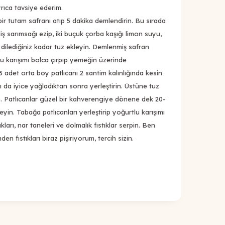
yrıca tavsiye ederim.
ir tutam safranı atıp 5 dakika demlendirin. Bu sırada
ş sarımsağı ezip, iki buçuk çorba kaşığı limon suyu,
 dilediğiniz kadar tuz ekleyin. Demlenmiş safran
Bu karışımı bolca çırpıp yemeğin üzerinde
3 adet orta boy patlıcanı 2 santim kalınlığında kesin
afı da iyice yağladıktan sonra yerleştirin. Üstüne tuz
un. Patlıcanlar güzel bir kahverengiye dönene dek 20-
eyin. Tabağa patlıcanları yerleştirip yoğurtlu karışımı
ları, nar taneleri ve dolmalık fıstıklar serpin. Ben
en fıstıkları biraz pişiriyorum, tercih sizin.