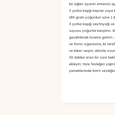
bir öğlen ziyaret etmenizi a
3 çorba kaşığı kaynar suya b
180 gram yoğurdun içine 1 di
3 çorba kaşığı zeytinyağı ve
suyunu yoğurtla karıştırın. 
gezdirilecek kıvama getirin. 
ve fırının ızgarasına, iki tar
ve biber serpin, elinizle ov
30 dakika arası bir süre bekl
ekleyin; taze fesleğen yaprak
yemeklerimde kıtırtı sevdiğimd