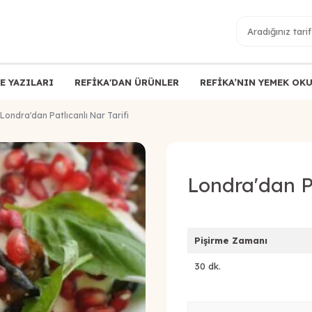
E YAZILARI
REFİKA'DAN ÜRÜNLER
REFİKA’NIN YEMEK OK
Londra'dan Patlıcanlı Nar Tarifi
Londra'dan Pa
Pişirme Zamanı
30 dk.