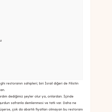
yu
i restoranın sahipleri; biri İsrail diğeri de Filistin
dan.
dım dediğimiz şeyler olur ya, onlardan. İçinde
yoğurdun safranla demlenmesi ve tatlı var. Daha ne
erse, çok da abartılı fiyatları olmayan bu restoranı