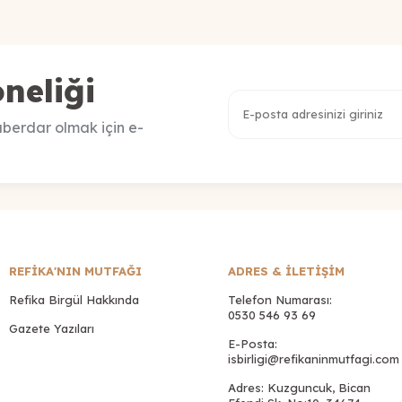
neliği
berdar olmak için e-
REFİKA'NIN MUTFAĞI
ADRES & İLETIŞIM
Refika Birgül Hakkında
Telefon Numarası:
0530 546 93 69
Gazete Yazıları
E-Posta:
isbirligi@refikaninmutfagi.com
Adres: Kuzguncuk, Bican