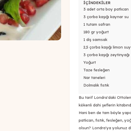
İÇİNDEKİLER
3 adet orta boy patlıcan
3 çorba kaşığı kaynar su
1 tutam safran
180 gr yoğurt
1 diş saımsak
2,5 çorba kaşığı limon su
3 çorba kaşığı zeytinyağı
Yoğurt
Taze fesleğen
Nar taneleri
Dolmalık fıstık
Bu tarif Londra'daki Ottolengh
kökenli dahi şeflerin kitabın
Hani ben de tam böyle yapar
patlıcan, fıstık, fesleğen, 
olsun? Londra'ya yolunuz düş