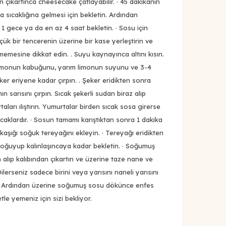
en çıkartınca cheesecake çatlayabilir. · 45 dakikanın
a sıcaklığına gelmesi için bekletin. Ardından
 gece ya da en az 4 saat bekletin. · Sosu için
k bir tencerenin üzerine bir kase yerleştirin ve
mesine dikkat edin. . Suyu kaynayınca altını kısın.
 limonun kabuğunu, yarım limonun suyunu ve 3-4
ker eriyene kadar çırpın. . Şeker eridikten sonra
 sarısını çırpın. Sıcak şekerli sudan biraz alıp
ları ılıştırın. Yumurtalar birden sıcak sosa girerse
acaklardır. · Sosun tamamı karıştıktan sonra 1 dakika
 kaşığı soğuk tereyağını ekleyin. · Tereyağı eridikten
 soğuyup kalınlaşıncaya kadar bekletin. · Soğumuş
alıp kalıbından çıkartın ve üzerine taze nane ve
ilerseniz sadece birini veya yarısını naneli yarısını
z. · Ardından üzerine soğumuş sosu dökünce enfes
le yemeniz için sizi bekliyor.