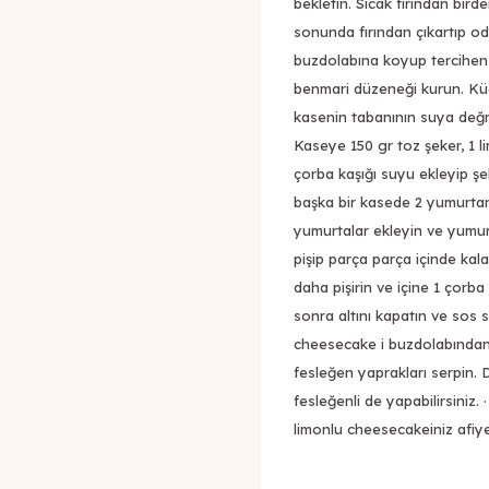
bekletin. Sıcak fırından bird
sonunda fırından çıkartıp od
buzdolabına koyup tercihen 1
benmari düzeneği kurun. Küçü
kasenin tabanının suya değme
Kaseye 150 gr toz şeker, 1
çorba kaşığı suyu ekleyip şe
başka bir kasede 2 yumurtanın
yumurtalar ekleyin ve yumurta
pişip parça parça içinde kal
daha pişirin ve içine 1 çorba
sonra altını kapatın ve sos
cheesecake i buzdolabından 
fesleğen yaprakları serpin. D
fesleğenli de yapabilirsini
limonlu cheesecakeiniz afiyet