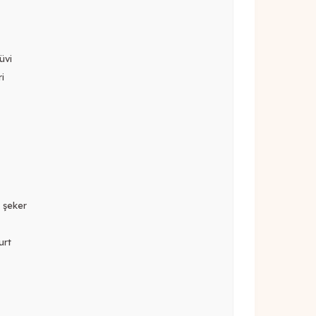
üvi
i
z şeker
urt