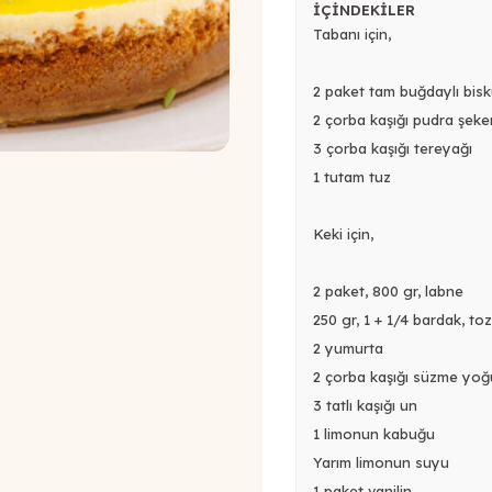
İÇİNDEKİLER
Tabanı için,
2 paket tam buğdaylı bisk
2 çorba kaşığı pudra şeker
3 çorba kaşığı tereyağı
1 tutam tuz
Keki için,
2 paket, 800 gr, labne
250 gr, 1 + 1/4 bardak, to
2 yumurta
2 çorba kaşığı süzme yoğ
3 tatlı kaşığı un
1 limonun kabuğu
Yarım limonun suyu
1 paket vanilin