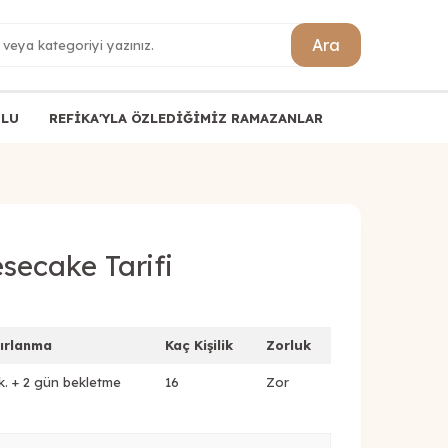
Ara
ULU
REFİKA'YLA ÖZLEDİĞİMİZ RAMAZANLAR
secake Tarifi
ırlanma
Kaç Kişilik
Zorluk
k. + 2 gün bekletme
16
Zor