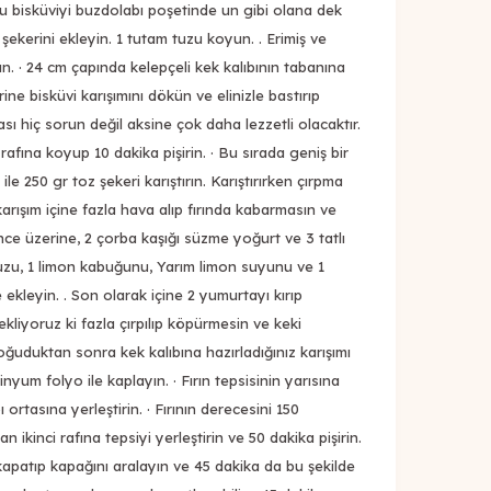
u bisküviyi buzdolabı poşetinde un gibi olana dek
şekerini ekleyin. 1 tutam tuzu koyun. . Erimiş ve
ın. · 24 cm çapında kelepçeli kek kalıbının tabanına
rine bisküvi karışımını dökün ve elinizle bastırıp
ası hiç sorun değil aksine çok daha lezzetli olacaktır.
ta rafına koyup 10 dakika pişirin. · Bu sırada geniş bir
e 250 gr toz şekeri karıştırın. Karıştırırken çırpma
 karışım içine fazla hava alıp fırında kabarmasın ve
ince üzerine, 2 çorba kaşığı süzme yoğurt ve 3 tatlı
 tuzu, 1 limon kabuğunu, Yarım limon suyunu ve 1
e ekleyin. . Son olarak içine 2 yumurtayı kırıp
ekliyoruz ki fazla çırpılıp köpürmesin ve keki
oğuduktan sonra kek kalıbına hazırladığınız karışımı
inyum folyo ile kaplayın. · Fırın tepsisinin yarısına
ortasına yerleştirin. · Fırının derecesini 150
n ikinci rafına tepsiyi yerleştirin ve 50 dakika pişirin.
kapatıp kapağını aralayın ve 45 dakika da bu şekilde