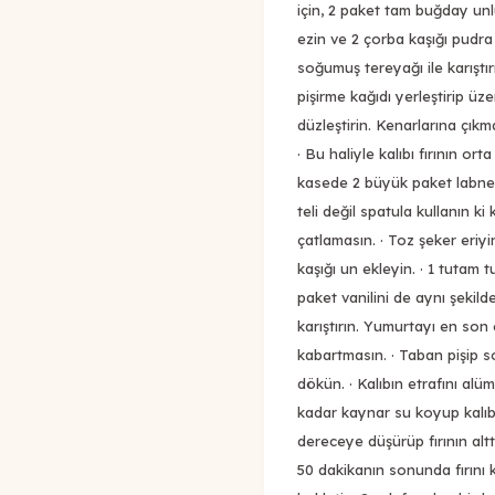
için, 2 paket tam buğday unl
ezin ve 2 çorba kaşığı pudra 
soğumuş tereyağı ile karıştır
pişirme kağıdı yerleştirip üze
düzleştirin. Kenarlarına çıkm
· Bu haliyle kalıbı fırının or
kasede 2 büyük paket labne il
teli değil spatula kullanın ki
çatlamasın. · Toz şeker eriy
kaşığı un ekleyin. · 1 tutam
paket vanilini de aynı şekild
karıştırın. Yumurtayı en son 
kabartmasın. · Taban pişip s
dökün. · Kalıbın etrafını alüm
kadar kaynar su koyup kalıbı 
dereceye düşürüp fırının altta
50 dakikanın sonunda fırını 