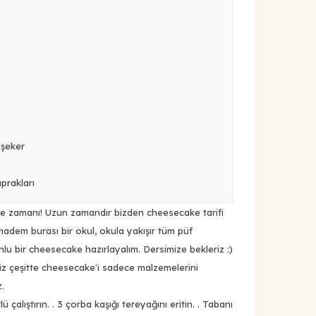
 şeker
prakları
 zamanı! Uzun zamandır bizden cheesecake tarifi
 madem burası bir okul, okula yakışır tüm püf
nlu bir cheesecake hazırlayalım. Dersimize bekleriz :)
iz çeşitte cheesecake'i sadece malzemelerini
.
lü çalıştırın. . 3 çorba kaşığı tereyağını eritin. . Tabanı