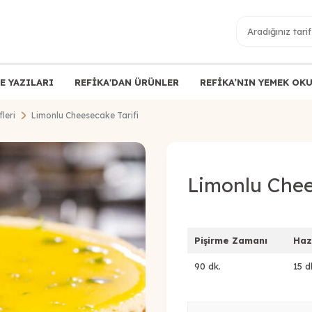
E YAZILARI
REFİKA'DAN ÜRÜNLER
REFİKA’NIN YEMEK OK
leri
Limonlu Cheesecake Tarifi
Limonlu Chee
Pişirme Zamanı
Haz
90 dk.
15 d