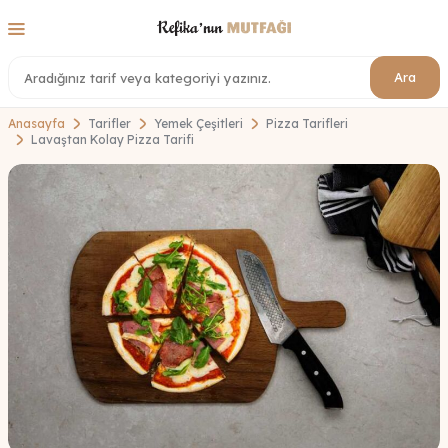
Ara
Anasayfa
Tarifler
Yemek Çeşitleri
Pizza Tarifleri
Lavaştan Kolay Pizza Tarifi