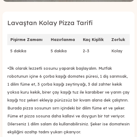
Lavaştan Kolay Pizza Tarifi
Pişirme Zamanı
Hazırlanma
Kaç Kişilik
Zorluk
5 dakika
5 dakika
2-3
Kolay
•
İlk olarak lezzetli sosunu yaparak başlayalım. Mutfak
robotunun içine 6 çorba kaşığı domates püresi, 1 diş sarımsak,
1 dilim füme et, 3 çorba kaşığı zeytinyağı, 3 dal zahter kekik
yoksa kuru kekik, birer çay kaşığı tuz ile karabiber ve yarım çay
kaşığı toz şekeri ekleyip pürüzsüz bir kıvam alana dek çalıştırın.
Burada pizza sosunun sırrı içindeki bir dilim füme et ve şeker.
Füme et pizza sosuna daha kallavi ve doygun bir tat veriyor.
Dilerseniz 1 dilim salam da kullanabilirsiniz. Şeker ise domatesin
ekşiliğini azaltıp tadını yukarı çıkarıyor.