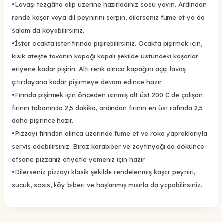
•
Lavaşı tezgâha alıp üzerine hazırladınız sosu yayın. Ardından
rende kaşar veya dil peynirini serpin, dilerseniz füme et ya da
salam da koyabilirsiniz.
•
İster ocakta ister fırında pişirebilirsiniz. Ocakta pişirmek için,
kısık ateşte tavanın kapağı kapalı şekilde üstündeki kaşarlar
eriyene kadar pişirin. Altı renk alınca kapağını açıp lavaş
çıtırdayana kadar pişirmeye devam edince hazır.
•
Fırında pişirmek için önceden ısınmış alt üst 200 C de çalışan
fırının tabanında 2,5 dakika, ardından fırının en üst rafında 2,5
daha pişirince hazır.
•
Pizzayı fırından alınca üzerinde füme et ve roka yapraklarıyla
servis edebilirsiniz. Biraz karabiber ve zeytinyağı da dökünce
efsane pizzanız afiyetle yemeniz için hazır.
•
Dilerseniz pizzayı klasik şekilde rendelenmiş kaşar peyniri,
sucuk, sosis, köy biberi ve haşlanmış mısırla da yapabilirsiniz.