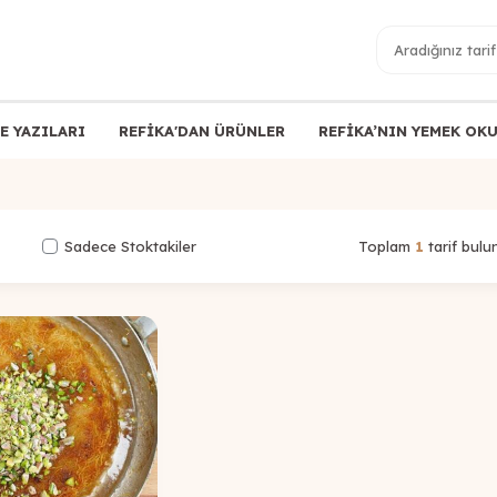
E YAZILARI
REFİKA'DAN ÜRÜNLER
REFİKA’NIN YEMEK OK
Sadece Stoktakiler
Toplam
1
tarif bulu