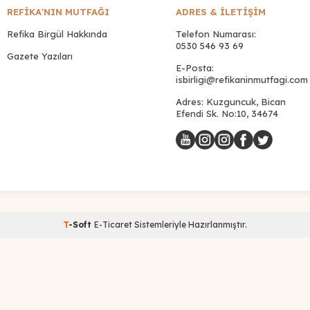
REFİKA'NIN MUTFAĞI
ADRES & İLETIŞIM
Refika Birgül Hakkında
Telefon Numarası:
0530 546 93 69
Gazete Yazıları
E-Posta:
isbirligi@refikaninmutfagi.com
Adres: Kuzguncuk, Bican
Efendi Sk. No:10, 34674
T
-Soft
E-Ticaret
Sistemleriyle Hazırlanmıştır.