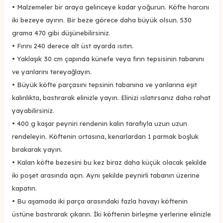
•
Malzemeler bir araya gelinceye kadar yoğurun. Köfte harcını
iki bezeye ayırın. Bir beze görece daha büyük olsun. 530
grama 470 gibi düşünebilirsiniz.
•
Fırını 240 derece alt üst ayarda ısıtın.
•
Yaklaşık 30 cm çapında künefe veya fırın tepsisinin tabanını
ve yanlarını tereyağlayın.
•
Büyük köfte parçasını tepsinin tabanına ve yanlarına eşit
kalınlıkta, bastırarak elinizle yayın. Elinizi ıslatırsanız daha rahat
yayabilirsiniz.
•
400 g kaşar peyniri rendenin kalın tarafıyla uzun uzun
rendeleyin. Köftenin ortasına, kenarlardan 1 parmak boşluk
bırakarak yayın.
•
Kalan köfte bezesini bu kez biraz daha küçük olacak şekilde
iki poşet arasında açın. Aynı şekilde peynirli tabanın üzerine
kapatın.
•
Bu aşamada iki parça arasındaki fazla havayı köftenin
üstüne bastırarak çıkarın. İki köftenin birleşme yerlerine elinizle