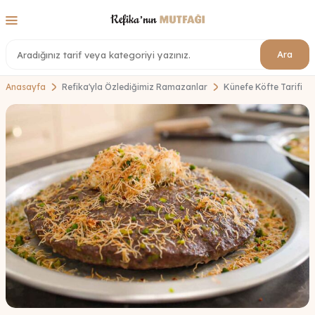
Ara
Anasayfa
Refika'yla Özlediğimiz Ramazanlar
Künefe Köfte Tarifi