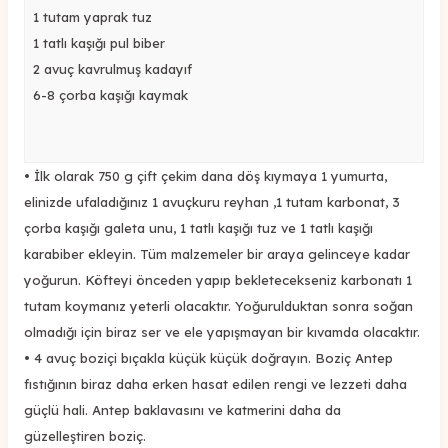
1 tutam yaprak tuz
1 tatlı kaşığı pul biber
2 avuç kavrulmuş kadayıf
6-8 çorba kaşığı kaymak
•
İlk olarak 750 g çift çekim dana döş kıymaya 1 yumurta,
elinizde ufaladığınız 1 avuçkuru reyhan ,1 tutam karbonat, 3
çorba kaşığı galeta unu, 1 tatlı kaşığı tuz ve 1 tatlı kaşığı
karabiber ekleyin. Tüm malzemeler bir araya gelinceye kadar
yoğurun. Köfteyi önceden yapıp bekletecekseniz karbonatı 1
tutam koymanız yeterli olacaktır. Yoğurulduktan sonra soğan
olmadığı için biraz ser ve ele yapışmayan bir kıvamda olacaktır.
•
4 avuç boziçi bıçakla küçük küçük doğrayın. Boziç Antep
fıstığının biraz daha erken hasat edilen rengi ve lezzeti daha
güçlü hali. Antep baklavasını ve katmerini daha da
güzelleştiren boziç.