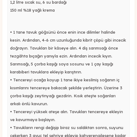
1,2 litre sıcak su, 6 su bardağı
150 ml %18 yağlı krema
•
1 tane tavuk göğsünü
önce enin ince dilimler halinde
kesin. Ardından,
4-6 cm uzunluğunda kibrit çöpü
gibi incecik
doğrayın. Tavukları bir kâseye alın. 4 diş
sarımsağı önce
tezgâhta bıçağın yanıyla ezin. Ardından incecik kıyın.
S
arımsağı
,
5 çorba kaşığı soya sosunu
ve 1 çay kaşığı
karabiberi
tavuklara ekleyip karıştırın.
•
Tencereyi ocağa koyup 1 tane ikiye kesilmiş soğanın iç
kısımlarını tencere
ye bakacak şekilde yerleştirin.
Üzerine 3
çorba kaşığı zeytinyağı gezdirin. Kısık ateşte soğanları
arkalı önlü kavurun.
•
Tencereyi yüksek ateşe alın. T
avukları tencereye ekleyin
ve kavurmaya başlayın
.
•
Tavukların rengi değişip biraz su saldıktan sonra, suyunu
çekerken
3 avuç tel şehriye ekleyip kahverengileşene kadar