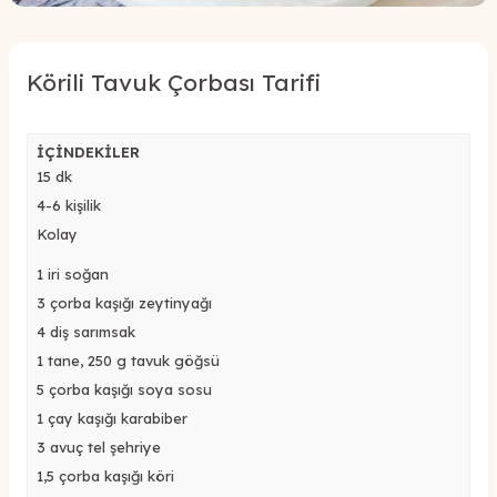
Körili Tavuk Çorbası Tarifi
İÇİNDEKİLER
15 dk
4-6 kişilik
Kolay
1
iri
soğan
3 çorba kaşığı zeytinyağı
4 diş sarımsak
1 tane, 250 g tavuk göğsü
5 çorba kaşığı soya sosu
1 çay kaşığı
karabi
ber
3 avuç tel şehriye
1,5 çorba kaşığı köri