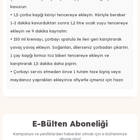
kavurun.
•
1,5 çorba kaşığı köriyi tencereye ekleyin.
Köriyle beraber
1-2 dakika kavurduktan sonra
1,2 litre sıcak suyu tencereye
ekleyin ve 9 dakika kaynatın.
•
150 ml kremayı
, çorbayı
spatula
ile
ileri geri
karıştırarak
yavaş yavaş ekleyin. Soğanları
, dilerseniz
çorbadan çıkartın.
1 çay kaşığı kırmızı toz biberi tencereye ekleyin ve
karıştırarak 1,5 dakika daha pişirin.
•
Çorbayı servis etmeden önce 1 tutam taze kişniş veya
maydanoz yaprakları ekleyin
ce afiyetle içmeniz için hazır.
E-Bülten Aboneliği
Kampanya ve yeniliklerden haberdar olmak için e-bültenimize
abone olun!