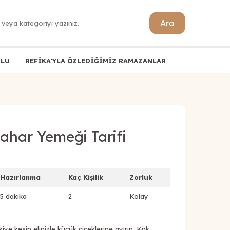
Ara
ULU
REFİKA'YLA ÖZLEDİĞİMİZ RAMAZANLAR
ahar Yemeği Tarifi
Hazırlanma
Kaç Kişilik
Zorluk
5 dakika
2
Kolay
iye kesip elinizle küçük çiçeklerine ayırın. Kök