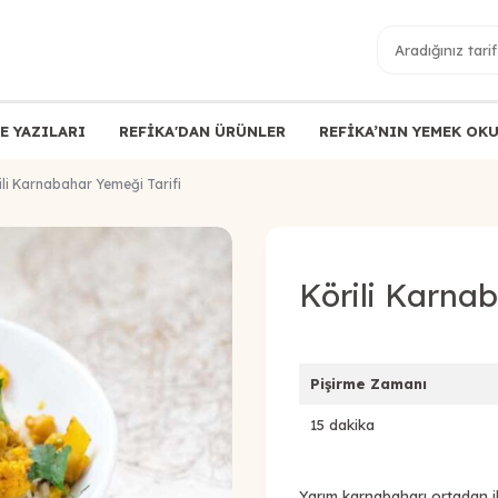
E YAZILARI
REFİKA'DAN ÜRÜNLER
REFİKA’NIN YEMEK OK
ili Karnabahar Yemeği Tarifi
Körili Karnab
Pişirme Zamanı
15 dakika
Yarım karnabaharı ortadan ik