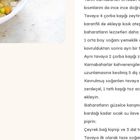
kısımlarını da ince ince doğr
Tavaya 4 çorba kaşığı zeyti
karanfili de ekleyip kısık at
baharatların lezzetleri daha 
1 orta boy soğanı yemeklik 
kavrulduktan sonra ayrı bir
Aynı tavaya 2 çorba kaşığı z
Karnabaharlar kahverengile
uzunlamasına kesilmiş 5 diş
Kavrulmuş soğanları tavaya ger
zerdeçal, 1 tatlı kaşığı toz ac
ekleyin.
Baharatların güzelce karışma
bardağı kadar sıcak su ilave 
pişirin.
Çeyrek bağ kişnişi ve 3 dal
Tavaya ilk olarak taze soğan