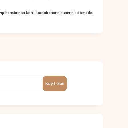
yip karıştırınca körili karnabaharınız emrinize amade.
Kayıt olun