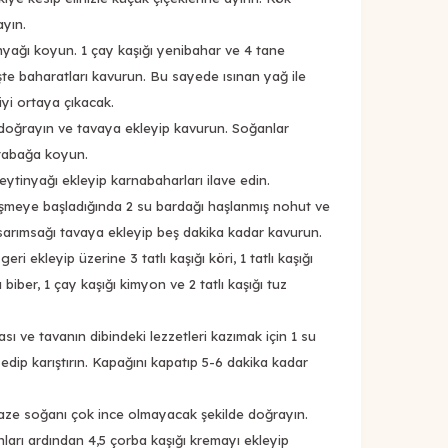
ayın.
nyağı koyun. 1 çay kaşığı yenibahar ve 4 tane
eşte baharatları kavurun. Bu sayede ısınan yağ ile
iyi ortaya çıkacak.
doğrayın ve tavaya ekleyip kavurun. Soğanlar
 tabağa koyun.
eytinyağı ekleyip karnabaharları ilave edin.
şmeye başladığında 2 su bardağı haşlanmış nohut ve
 sarımsağı tavaya ekleyip beş dakika kadar kavurun.
i ekleyip üzerine 3 tatlı kaşığı köri, 1 tatlı kaşığı
ı biber, 1 çay kaşığı kimyon ve 2 tatlı kaşığı tuz
sı ve tavanın dibindeki lezzetleri kazımak için 1 su
edip karıştırın. Kapağını kapatıp 5-6 dakika kadar
 taze soğanı çok ince olmayacak şekilde doğrayın.
ları ardından 4,5 çorba kaşığı kremayı ekleyip