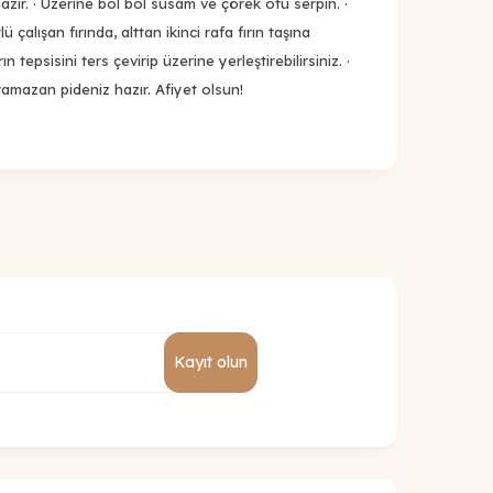
hazır. · Üzerine bol bol susam ve çörek otu serpin. ·
 çalışan fırında, alttan ikinci rafa fırın taşına
rın tepsisini ters çevirip üzerine yerleştirebilirsiniz. ·
 ramazan pideniz hazır. Afiyet olsun!
Kayıt olun