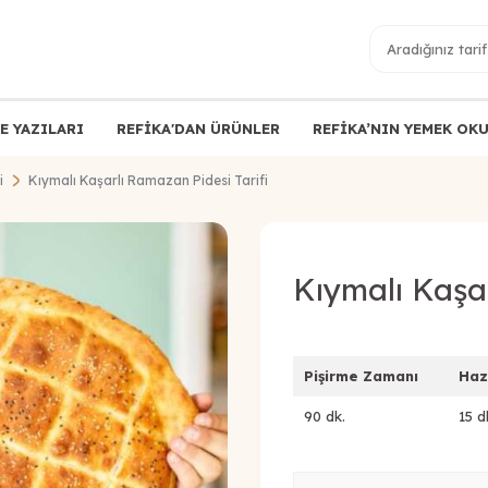
E YAZILARI
REFİKA'DAN ÜRÜNLER
REFİKA’NIN YEMEK OK
i
Kıymalı Kaşarlı Ramazan Pidesi Tarifi
Kıymalı Kaşar
Pişirme Zamanı
Haz
90 dk.
15 d