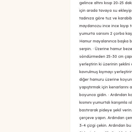
gelince altını kısıp 20-25 da
için arada tavaya su ekleyip 
tadınıza göre tuz ve karabib
maydanozu ince ince kıyıp tava
yumurta sarısını 2 çorba kaşığ
Hamur mayalanınca başka bir
serpin. · Üzerine hamur bezel
söndürmeden 25-30 cm çapınd
yerleştirin ki üzerinin şeklin
kavrulmuş kıymayı yerleştiri
diğer hamuru üzerine koyun. 
yapıştırmak için kenarlarını 
boyunca gidin. · Ardından kal
kısmını yumurtalı karışımla ıs
bastırarak pideye şekil veri
çerçeve yapın. Ardından çem
3-4 çizgi çekin. Ardından bu 