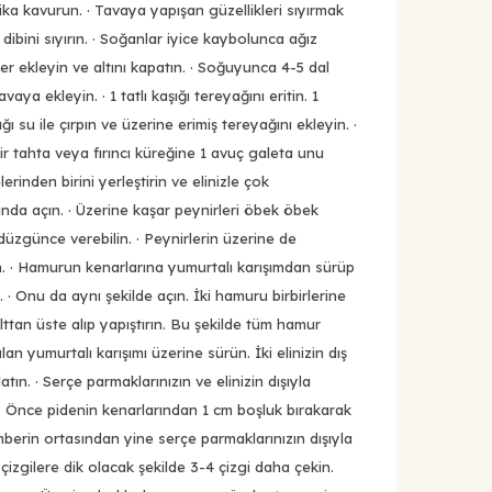
kika kavurun. · Tavaya yapışan güzellikleri sıyırmak
dibini sıyırın. · Soğanlar iyice kaybolunca ağız
er ekleyin ve altını kapatın. · Soğuyunca 4-5 dal
ya ekleyin. · 1 tatlı kaşığı tereyağını eritin. 1
ı su ile çırpın ve üzerine erimiş tereyağını ekleyin. ·
 tahta veya fırıncı küreğine 1 avuç galeta unu
erinden birini yerleştirin ve elinizle çok
a açın. · Üzerine kaşar peynirleri öbek öbek
i düzgünce verebilin. · Peynirlerin üzerine de
n. · Hamurun kenarlarına yumurtalı karışımdan sürüp
· Onu da aynı şekilde açın. İki hamuru birbirlerine
alttan üste alıp yapıştırın. Bu şekilde tüm hamur
an yumurtalı karışımı üzerine sürün. İki elinizin dış
latın. · Serçe parmaklarınızın ve elinizin dışıyla
n. Önce pidenin kenarlarından 1 cm boşluk bırakarak
berin ortasından yine serçe parmaklarınızın dışıyla
çizgilere dik olacak şekilde 3-4 çizgi daha çekin.