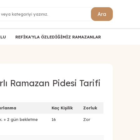
Ara
ULU
REFİKA'YLA ÖZLEDİĞİMİZ RAMAZANLAR
lı Ramazan Pidesi Tarifi
ırlanma
Kaç Kişilik
Zorluk
k. + 2 gün bekletme
16
Zor