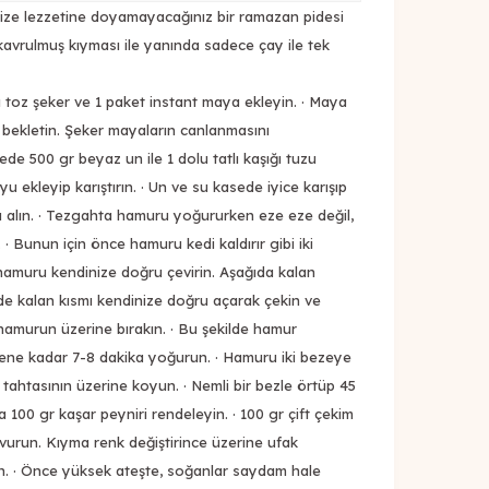
ze lezzetine doyamayacağınız bir ramazan pidesi
kavrulmuş kıyması ile yanında sadece çay ile tek
şığı toz şeker ve 1 paket instant maya ekleyin. · Maya
bekletin. Şeker mayaların canlanmasını
sede 500 gr beyaz un ile 1 dolu tatlı kaşığı tuzu
uyu ekleyip karıştırın. · Un ve su kasede iyice karışıp
 alın. · Tezgahta hamuru yoğururken eze eze değil,
· Bunun için önce hamuru kedi kaldırır gibi iki
e hamuru kendinize doğru çevirin. Aşağıda kalan
de kalan kısmı kendinize doğru açarak çekin ve
amurun üzerine bırakın. · Bu şekilde hamur
lene kadar 7-8 dakika yoğurun. · Hamuru iki bezeye
 tahtasının üzerine koyun. · Nemli bir bezle örtüp 45
da 100 gr kaşar peyniri rendeleyin. · 100 gr çift çekim
urun. Kıyma renk değiştirince üzerine ufak
in. · Önce yüksek ateşte, soğanlar saydam hale