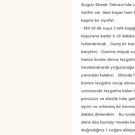
Bugün Ekmek Teknesi'nde si
tarifim var. Hem kaşarı hem 
başına bir ziyafet.
· 350 ml ılık suya 1 tatlı ka
köpürene kadar 5-10 dakika 
hızlandıracak. · Geniş bir ka
karıştırın. · Üzerine mayalı s
hamur kıvamı alınca tezgaha
havalandırarak yoğuracağız. 
yanından kaldırın. · Elinizd
kısmını tezgaha vurup eliniz
sonrasında tezgahta kalan h
pürüzsüz ve elastik hale ge
ayırın ve unlanmış bir kesme
dakika dinlendirin. · Bu sıra
dana döş kıymayı tavada kav
doğradığınız 1 soğanı ekley