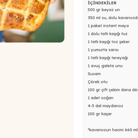
İÇİNDEKİLER
500 gr beyaz un
350 ml su, dolu kavanozd
1 paket instant maya
1 dolu tatlı kaşığı tuz
1 tatlı kaşığı toz şeker
1 yumurta sarısı
1 tatlı kaşığı tereyağı
1 avuç galeta unu
Susam
Çörek otu
100 gr çift çekim dana dö
1 adet soğan
4-5 dal maydanoz
100 gr kaşar
*kavanozun hacmi 660 ml