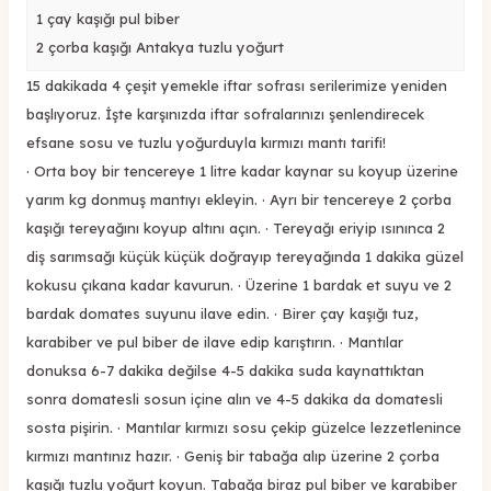
1 çay kaşığı pul biber
2 çorba kaşığı Antakya tuzlu yoğurt
15 dakikada 4 çeşit yemekle iftar sofrası serilerimize yeniden
başlıyoruz. İşte karşınızda iftar sofralarınızı şenlendirecek
efsane sosu ve tuzlu yoğurduyla kırmızı mantı tarifi!
· Orta boy bir tencereye 1 litre kadar kaynar su koyup üzerine
yarım kg donmuş mantıyı ekleyin. · Ayrı bir tencereye 2 çorba
kaşığı tereyağını koyup altını açın. · Tereyağı eriyip ısınınca 2
diş sarımsağı küçük küçük doğrayıp tereyağında 1 dakika güzel
kokusu çıkana kadar kavurun. · Üzerine 1 bardak et suyu ve 2
bardak domates suyunu ilave edin. · Birer çay kaşığı tuz,
karabiber ve pul biber de ilave edip karıştırın. · Mantılar
donuksa 6-7 dakika değilse 4-5 dakika suda kaynattıktan
sonra domatesli sosun içine alın ve 4-5 dakika da domatesli
sosta pişirin. · Mantılar kırmızı sosu çekip güzelce lezzetlenince
kırmızı mantınız hazır. · Geniş bir tabağa alıp üzerine 2 çorba
kaşığı tuzlu yoğurt koyun. Tabağa biraz pul biber ve karabiber