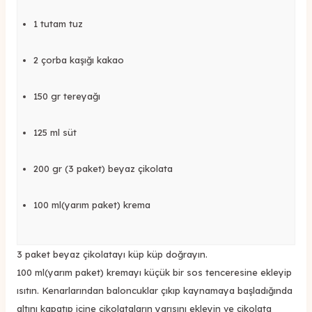
1 tutam tuz
2 çorba kaşığı kakao
150 gr tereyağı
125 ml süt
200 gr (3 paket) beyaz çikolata
100 ml(yarım paket) krema
3 paket beyaz çikolatayı küp küp doğrayın.
100 ml(yarım paket) kremayı küçük bir sos tenceresine ekleyip
ısıtın. Kenarlarından baloncuklar çıkıp kaynamaya başladığında
altını kapatıp içine çikolataların yarısını ekleyin ve çikolata