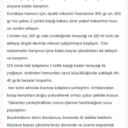
eriyene kadar karıştırın.
Kurabiye hamuru için, ayaklı mikserin haznesine 350 gr un, 200
gr toz şeker, 2 çorba kaşığı kakao, birer paket kabartma tozu
ve vanilini ekleyin.
1 tutam tuz, 150 gr oda sıcaklığında tereyağı ve 125 ml sütü de
ekleyip düşük devirde mikseri çalıştırmaya başlayın. Tüm
malzemeler karışınca içine kalan beyaz çikolataları da ekleyin
ve karıştırın.
12’li minik kek kalıplarını 1 tatlık kaşığı kadar tereyağı ile
yağlayın. Ardından hamurdan ceviz büyüklüğünde yaklaşık 40-
45 gr.lık bezeler kopartın.
Her birini elinizde bastırıp kalıplara yerleştirin. Ortalarından
basıp kenarlara doğru yükselterek ortası çukur şekilde koyun.
Tabanları yerleştirdikten sonra içlerine hazırladığınız sosu
paylaştırın.
Buzdolabının derin dondurucu kısmında 15 dakika bekletin.
Böylece beyaz çikolata biraz donacak ve üzerini kapatmak