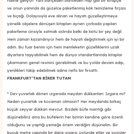
haline geliyor! Yani bahçeden bahseden hap gibi bir kitapçık
ve onun yanında da güzelce paketlenmiş kök temizleme fırçası
ve bıçağı. Dolayısıyla eve alınan ve hayatı güzelleştirmeye
yönelik objelere dönüşen kitapları aynen çorbada yapılan
paketleme cinsiyle satmak aslında belki de kötü bir şey değil.
Hem zaman kazandırıyor hem de hayatı değiştirmek için iyi bir
adım. Bu fuar benim için hem memleketin güzelliklerini uzak
diyarlara taşıyabilmek hem de dünya standartlarında kitaplar
çıkarmanın genel resmini görebilmek ve bu yolda devam edip,
yenilikleri takip edebilmek adına nefis bir fırsattı.
FRANKFURT’TAN BİRER TUTAM
* Dev yuvarlak dönen ızgarada meydan dükkanları: Izgara mı?
Neden yuvarlak ve kocaman olmasın? Her meydanda birkaç
küçük seyyar dükkan mevcut. Bizdeki büfe mantığı gibi
düşünebiliriz ama bu büfelerin her birinin kendine göre özenli
olduğunu ve yaptığı yemeğe önem verdiğini düşünelim. Bir
buçuk metre çapında bir daire ızgara, üstünde etler ve sosisler