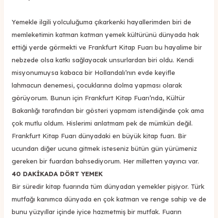
Yemekle ilgili yolculuğuma çıkarkenki hayallerimden biri de
memleketimin katman katman yemek kültürünü dünyada hak
ettiği yerde görmekti ve Frankfurt Kitap Fuarı bu hayalime bir
nebzede olsa katkı sağlayacak unsurlardan biri oldu. Kendi
misyonumuysa kabaca bir Hollandalı’nın evde keyifle
lahmacun denemesi, çocuklarına dolma yapması olarak
görüyorum. Bunun için Frankfurt Kitap Fuarı’nda, Kültür
Bakanlığı tarafından bir gösteri yapmam istendiğinde çok ama
çok mutlu oldum. Hislerimi anlatmam pek de mümkün değil.
Frankfurt Kitap Fuarı dünyadaki en büyük kitap fuarı. Bir
ucundan diğer ucuna gitmek isteseniz bütün gün yürümeniz
gereken bir fuardan bahsediyorum. Her milletten yayıncı var.
40 DAKİKADA DÖRT YEMEK
Bir süredir kitap fuarında tüm dünyadan yemekler pişiyor. Türk
mutfağı kanımca dünyada en çok katman ve renge sahip ve de
bunu yüzyıllar içinde iyice hazmetmiş bir mutfak. Fuarın