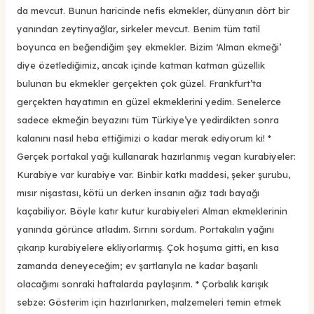
da mevcut. Bunun haricinde nefis ekmekler, dünyanın dört bir
yanından zeytinyağlar, sirkeler mevcut. Benim tüm tatil
boyunca en beğendiğim şey ekmekler. Bizim ‘Alman ekmeği’
diye özetlediğimiz, ancak içinde katman katman güzellik
bulunan bu ekmekler gerçekten çok güzel. Frankfurt’ta
gerçekten hayatımın en güzel ekmeklerini yedim. Senelerce
sadece ekmeğin beyazını tüm Türkiye’ye yedirdikten sonra
kalanını nasıl heba ettiğimizi o kadar merak ediyorum ki! *
Gerçek portakal yağı kullanarak hazırlanmış vegan kurabiyeler:
Kurabiye var kurabiye var. Binbir katkı maddesi, şeker şurubu,
mısır nişastası, kötü un derken insanın ağız tadı bayağı
kaçabiliyor. Böyle katır kutur kurabiyeleri Alman ekmeklerinin
yanında görünce atladım. Sırrını sordum. Portakalın yağını
çıkarıp kurabiyelere ekliyorlarmış. Çok hoşuma gitti, en kısa
zamanda deneyeceğim; ev şartlarıyla ne kadar başarılı
olacağımı sonraki haftalarda paylaşırım. * Çorbalık karışık
sebze: Gösterim için hazırlanırken, malzemeleri temin etmek