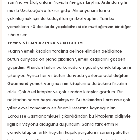
sum’ına ve İtalyanların ‘raviolisi’ne göz kırptım. Ardından çıtır
muzla Uzakdoğu’ya tekrar gidip, Almanya sınırlarına
yakınlaşmak için de kadayıftan şinitzel yaptım. Tüm bu
yemeklerin 40 dakikada yapılabilmesi de mutfağımızın bir diğer
sihri aslen.
YEMEK KİTAPLARINDA SON DURUM
Fuarın yemek kitapları tarafına gelince elimden geldiğince
bütün dünyada ön plana çıkarılan yemek kitaplarını gözden
geçirdim. Phaidon halen bu konuda en güzel yemek kitaplarını
çıkarıyor. Ayrıca her yıl bütün dünyada yüzlerce ödül dağıtan
Gourmand yemek yarışmasının kitaplarına da bakma fırsatım
oldu. Çok özel kitaplar ve çok sıradan kitaplar gördüm. Bir
noktadan sonra hepsi aynılaşıyor. Bu bakımdan Larousse çok
yıllar evvel zamanının en önemli referans kaynağı olan
Larousse Gastronomique’i çıkardığından bu kitapların gidişiyle
ilgili bir vizyonu olduğunu düşündüm. Sonra fark ettim ki
yemek kitapları artık hayatın küçük parçalarını sunan paketler