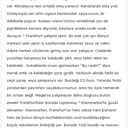
var. Altındaysa tam ortada ateş yanıyor. Kenarlarda ateş yok.
Dolayısıyla sen etini ızgara kenarından seçiyorsun, iki
dakikada pişiyor. Acelesi olana hızlıca verebilmek için de
pişirdiklerini kenara alıyorlar, böylece orada sıcak sıcak
duruyor. * Frankfurt çalışma şehri. Bu pek çok işin dünya
merkezi olan şehir, iş saatlerinde inanılmaz sesiz ve sakin.
Adeta herkes ofislerine girmiş vızır vızır çalışıyor. Caddede
yürürken karşımıza bir kalabalık çıktı. Ama tıklım tıklım bir
kalabalık... Sokaklarda insan görmezken “Bu nedir?” diye
merak ettik ve kalabalığın içine girdik. Herkesin elinde farklı bir
çeşit şarap veya şampanya var. Bardağı 2.5 Euro. Yanında farklı
yörelerden peynirleri seçebiliyorsunuz. Ama hiç öyle tantanalı
bir ortam değil. Meğerse çalışmayan daha doğrusu bütün
emekli Frankfurtlular burada toplanmış. * Kleinmarkette güzel
ekmekler: Kleinmarket, Frankfurt’un hem sebze hem baharat
hem de bütün dünya mutfaklarından ürün bulabileceğiniz
küçük satıcılarının birleştiği yer. Burada Türk kasabı ve manavı