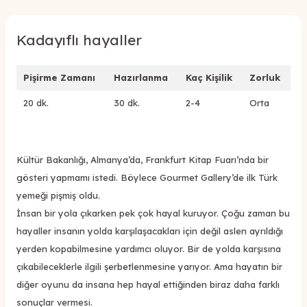
Kadayıflı hayaller
Pişirme Zamanı
Hazırlanma
Kaç Kişilik
Zorluk
20 dk.
30 dk.
2-4
Orta
Kültür Bakanlığı, Almanya’da, Frankfurt Kitap Fuarı’nda bir
gösteri yapmamı istedi. Böylece Gourmet Gallery’de ilk Türk
yemeği pişmiş oldu.
İnsan bir yola çıkarken pek çok hayal kuruyor. Çoğu zaman bu
hayaller insanın yolda karşılaşacakları için değil aslen ayrıldığı
yerden kopabilmesine yardımcı oluyor. Bir de yolda karşısına
çıkabileceklerle ilgili şerbetlenmesine yarıyor. Ama hayatın bir
diğer oyunu da insana hep hayal ettiğinden biraz daha farklı
sonuçlar vermesi.