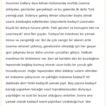
Gourmet Gallery diye bilinen bölümünde mutfak üzerine
atölyeler, gösteriler gerçekleşti ve bu galeride ilk defa Türk
yemeği pişti. Galeriye gelmiş Alman izleyiciler başta olmak
üzere, bambaşka milletlerden izleyicilerle kadayıf üzerinden
küçük bir dünya turuna çıktık. Peki gösteri ve konuşma tam ne
üzerineydi? Ana fikri şuydu: Türkiye’nin inanılmaz bir yemek
mirası ve zenginliği var. Biz de çok zengin bir ailenin artık
üzerine rehavet çökmüş, gereksinimi olmadığı için her geçen
gün çalışmayı biraz daha unutan çocukları gibiyiz. Halbuki
inanılmaz bir birikimimiz var. Ben de kendimi dev bir buzdağının
tepesinde bağdaş kurmuş oturan uzun kollu bir çocuk gibi
hissediyorum. Dağın tepesinden elimi daldırıp suların altından
bir malzeme çekiyorum ve çektiğim malzeme kadayıf! 40
dakikada dört farklı kadayıflı yemek pişti. Beş çayına kadayıf
böreği yaparken böreğin nasıl topraklarımızdan dünyaya
yayıldığını ve özel bir lezzet olduğunu anlattım. Sonra ana
yemek olarak kadayıf mantı pişirirken Uzakdoğu’nun ‘dim