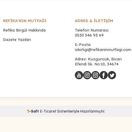
REFİKA'NIN MUTFAĞI
ADRES & İLETIŞIM
Refika Birgül Hakkında
Telefon Numarası:
0530 546 93 69
Gazete Yazıları
E-Posta:
isbirligi@refikaninmutfagi.com
Adres: Kuzguncuk, Bican
Efendi Sk. No:10, 34674
T
-Soft
E-Ticaret
Sistemleriyle Hazırlanmıştır.