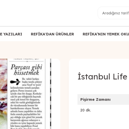
E YAZILARI
REFİKA'DAN ÜRÜNLER
REFİKA’NIN YEMEK OK
İstanbul Life
Pişirme Zamanı
20 dk.