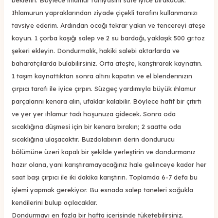
Ihlamurun yapraklarından ziyade çiçekli tarafını kullanmanızı
tavsiye ederim. Ardından ocağı tekrar yakın ve tencereyi ateşe
koyun. 1 çorba kaşığı salep ve 2 su bardağı, yaklaşık 500 gr.toz
şekeri ekleyin. Dondurmalık, hakiki salebi aktarlarda ve
baharatçılarda bulabilirsiniz. Orta ateşte, karıştırarak kaynatın.
1 taşım kaynattıktan sonra altını kapatın ve el blenderınızın
çırpıcı tarafı ile iyice çırpın. Süzgeç yardımıyla büyük ıhlamur
parçalarını kenara alın, ufaklar kalabilir. Böylece hafif bir çıtırtı
ve yer yer ıhlamur tadı hoşunuza gidecek. Sonra oda
sıcaklığına düşmesi için bir kenara bırakın; 2 saatte oda
sıcaklığına ulaşacaktır. Buzdolabının derin dondurucu
bölümüne üzeri kapalı bir şekilde yerleştirin ve dondurmanız
hazır olana, yani karıştıramayacağınız hale gelinceye kadar her
saat başı çırpıcı ile iki dakika karıştırın. Toplamda 6-7 defa bu
işlemi yapmak gerekiyor. Bu esnada salep taneleri soğukla
kendilerini bulup açılacaklar.
Dondurmayı en fazla bir hafta içerisinde tüketebilirsiniz.