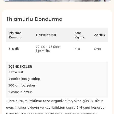
Ihlamurlu Dondurma
Pişirme
Kaç
Hazırlanma
Zorluk
Zamanı
Kişilik
10 dk. + 12 Saat
5-6 dk.
4-6
Orta
İşlem İle
İÇİNDEKİLER
1 litre süt
1 çorba kaşığı salep
500 gr. toz şeker
2 avuç ıhlamur
1 litre süte, mümkünse taze organik süt, yoksa günlük süt, 2
avuç ıhlamur ekleyin ve kaynattıktan sonra 3-4 saat kenarda
bekletin. Böylece ıhlamur rahiyasını süte iyice bırakacak.