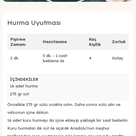
Hurma Uyutması
Pişirme
Kaç
Hazırlanma
Zorluk
Zamanı
Kişilik
5 dk. - 1 saat
2 dk.
4
Kolay
bekleme ile
İÇİNDEKİLER
16 adet hurma
275 gr süt
Öncelikle 275 gr sütü ocakta ısıtın. Daha sonra sütü alın ve
valsonun içine dökün.
16 adet kuru hurmayı da içine ekleyip yaklaşık bir saat bekletin.
Kuru hurmaları ılık süt ile açarak Anadolu’nun meşhur
tariflerinden incir uyutmasına göz kırpmış oluyoruz bu tarifte.