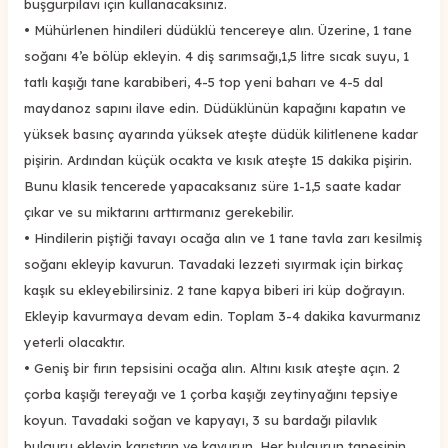
buşgur
pilavı için kullanacaksınız.
•
Mühürlenen hindileri düdüklü tencereye alın. Üzerine,
1 tane
soğanı 4’e bölü
p ekleyin.
4 diş sarımsağı,1,5 litre sıcak suyu,
1
tatlı kaşığı tane
karabiberi, 4-5 top yeni
baharı ve 4-5 dal
maydanoz sapını
ilave edin
. Düdüklünün kapağını kapatın ve
yüksek basınç
ayarında yüksek ateşte düdü
k kilitlenene
kadar
pişirin.
Ardından küçük ocakta ve kısık ateşte
15 dakika
pişirin.
Bunu klasik tencerede yapacaksanız süre 1-1,5 saate kadar
çıkar ve su miktarını arttırmanız gerekebilir.
•
Hindilerin piştiği tavayı ocağa alın ve 1 tane tavla zarı kesilmiş
soğanı ekleyip kavurun.
Tavadaki lezzeti sıyırmak için birkaç
kaşık su ekleyebilirsiniz.
2 tane kapya biberi
iri
küp doğrayın
.
Ekleyip kavurmaya devam edin. Toplam 3-4 dakika kavurmanız
yeterli olacaktır.
•
Geniş bir fırın tepsisini ocağa alın.
A
ltını kısık ateşte açın. 2
çorba kaşığı tereyağı
ve 1 çorba kaşığı zeytinyağını
tepsiye
koyun. Tavadaki
soğan ve kapyayı,
3 su bardağı pilavlık
bulguru ekleyip karıştır
ın ve
kavurun.
Her bulgurun tanesinin