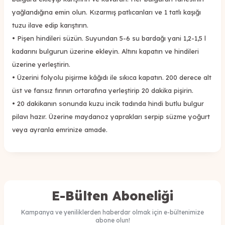
yağlandığına emin olun. Kızarmış
patlıcanları ve 1 tatlı kaşığı
tuz
u ilave edip karıştırın.
•
Pişen hindileri süzün. Suyundan 5-6 su bardağı yani 1,2-1,5 l
kadarını bulgurun üzerine ekleyin. Altını kapatın ve hindileri
üzerine yerleştirin.
•
Üzerini folyolu pişirme kâğıdı ile sıkıca kapatın.
200 derece alt
üst
ve
fansız
fırının orta
rafına
yerleştirip 20 dakika pişirin.
•
20 dakikanın sonunda
kuzu incik tadında
hindi butlu bulgur
pila
vı
hazır.
Ü
zerine maydanoz yaprakları
serp
ip süzme yoğurt
ve
ya
ayran
la emrinize amade.
E-Bülten Aboneliği
Kampanya ve yeniliklerden haberdar olmak için e-bültenimize
abone olun!