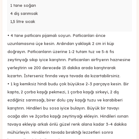
1 tane soğan
4 diş sarımsak
1,5 litre sıcak
•
4 tane patlıcanı pijamalı soyun. Patlıcanları
önce
uzunlamasına üçe kesin. Ardından yaklaşık 2 cm
iri
küp
doğrayın. Patlıcanların üzerine 1
-2
tutam tuz ve
5-6
fıs
zeytinyağı sıkı
p iyice karıştırın.
Patlıcanları
airfryer
ın
haznesine
yerleştirin ve 200 derecede 15 dakika arada karıştırarak
kızartın.
İsterseniz fırında veya tavada da kızartabilirsiniz.
•
1 kg kemiksiz hindi budu çok büyükse 2-3 parçaya kesin
. Bir
ka
pta,
2 çorba kaşığı pekmez
i
, 1 çorba kaşığı sirke
yi
, 2 diş
ezdiğiniz sarımsağı,
birer dolu çay kaşığı tuzu ve karabiberi
karıştırın.
Hindileri bu sosa iyice bulayın. Büyük bir tavayı
ocağa alın ve
2
çorba kaşığı zeytinyağı ekleyin. Hindileri ısınan
tavaya ekleyip arkalı önlü güzel renk alana kadar
3-4 dakika
mühürleyin.
Hindilerin tavada bıraktığı lezzetleri sonra