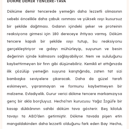
DÖKME DEMİR TENCERE-TAVA
Döküme demir tencerede yemeğin daha lezzetli olmasının
sebebi öncelikle daha çabuk ısınması ve yüksek ısıyı kusursuz
bir şekilde dağıtması. Gıdanın içindeki şeker ve proteinin
reaksiyona girmesi için 180 dereceye ihtiyacı varmış. Döküm
tencere kapalı bir şekilde ısıyı tutup, bu reaksiyonu
gerçekleştiriyor ve gıdayı mühürleyip, suyunun ve besin
değerinin içinde kalmasını sağlayabiliyor. Nem ve sululuğunu
kaybettirmeyen bir fırın gibi düşünebiliriz. Kemikli et attığınızda
ilik çözülüp yemeğin suyuna karıştığında, zaten tat sizi
bambaşka seviyelere çıkaracak. Daha da güzel tarafı
eskimeyen, yıpranmayan ve formunu kaybetmeyen bir
malzeme. Evladiyelik. Gurur verici dökme tencere markamızıysa
genç bir akla borçluyuz. Hecha’nın kurucusu Yağız İzgül’e bir
kasap dükkânının sahibi döküm tava gösterir. Beş kiloluk
tavayı ta ABD’den getirmiştir. Dökme tavada pişen etin
mangaldakinden daha lezzetli olduğunu fark eden Bay Hecha,