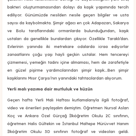
bakteri oluşturmamasından dolayı da kaşık yapımında tercih
ediliyor. Günümüzde nesilden nesile geçen bilgiler ve usta
sayısı da kaybolmakta. Şimşir ağacı en çok Adapazarı, Sakarya
ve Bolu taraflarındaki ormanlarda bulunduğundan, kaşık
ustaları da genellikle buralardan çıkıyor. Özellikle Taraklı’dan.
Evlerinin yanında iki metrekare odalarda icraa ediyorlar
zanaatlarını çoğu yaşı hayli geçkin ustalar. Hem tencereyi
çizmemesi, yemeğin tadını içine almaması, hem de zarafetiyle
en güzel pişirme yardımcılarından şimşir kaşık...Ben şimşir
kaşıklarımı Mısır Çarşısı’nın yanındaki tahtacılardan alıyorum.
Yerli malı yazıma dair mutluluk ve hüzün
Geçen hafta Yerli Malı Haftası kutlamalarıyla ilgili fotoğraf,
video ve önerileri paylaşalım demiştim. Öğretmen Nursal Aslan
Koç ve Ankara Özel Gürçağ İlköğretim Okulu 2C sınıfının,
öğretmen Halis Gültekin ve İstanbul Maltepe Mürüvvet Hanım
İlköğretim Okulu 3D sınıfının fotoğraf ve videoları geldi.