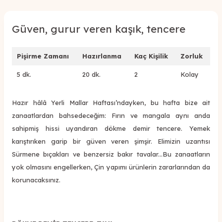
Güven, gurur veren kaşık, tencere
Pişirme Zamanı
Hazırlanma
Kaç Kişilik
Zorluk
5 dk.
20 dk.
2
Kolay
Hazır hâlâ Yerli Mallar Haftası’ndayken, bu hafta bize ait
zanaatlardan bahsedeceğim: Fırın ve mangala aynı anda
sahipmiş hissi uyandıran dökme demir tencere. Yemek
karıştırıken garip bir güven veren şimşir. Elimizin uzantısı
Sürmene bıçakları ve benzersiz bakır tavalar...Bu zanaatların
yok olmasını engellerken, Çin yapımı ürünlerin zararlarından da
korunacaksınız.