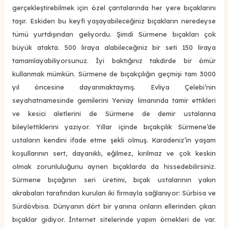
gerçekleştirebilmek için özel çantalarında her yere bıçaklarını
taşır. Eskiden bu keyfi yaşayabileceğiniz bıçakların neredeyse
tümü yurtdışından geliyordu. Şimdi Sürmene bıçakları çok
büyük atakta. 500 liraya alabileceğiniz bir seti 150 liraya
tamamlayabiliyorsunuz. İyi baktığınız takdirde bir ömür
kullanmak mümkün. Sürmene de bıçakçılığın geçmişi tam 3000
yıl öncesine dayanmaktaymış. Evliya Çelebi’nin
seyahatnamesinde gemilerini Yeniay limanında tamir ettikleri
ve kesici aletlerini de Sürmene de demir ustalarına
bileylettiklerini yazıyor. Yıllar içinde bıçakçılık Sürmene’de
ustaların kendini ifade etme şekli olmuş. Karadeniz’in yaşam
koşullarının sert, dayanıklı, eğilmez, kırılmaz ve çok keskin
olmak zorunluluğunu aynen bıçaklarda da hissedebilirsiniz.
Sürmene bıçağının seri üretimi, bıçak ustalarının yakın
akrabaları tarafından kurulan iki firmayla sağlanıyor: Sürbisa ve
Sürdövbisa. Dünyanın dört bir yanına onların ellerinden çıkan
bıçaklar gidiyor. İnternet sitelerinde yapım örnekleri de var.