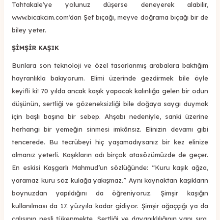
Tahtakale’ye yolunuz düşerse deneyerek alabilir,
www.bicakcim.com’dan Şef bıçağı, meyve doğrama bıçağı bir de
biley yeter.
ŞİMŞİR KAŞIK
Bunlara son teknoloji ve özel tasarlanmış arabalara baktığım
hayranlıkla bakıyorum. Elimi üzerinde gezdirmek bile öyle
keyifli ki! 70 yılda ancak kaşık yapacak kalınlığa gelen bir odun
düşünün, sertliği ve gözeneksizliği bile doğaya saygı duymak
için başlı başına bir sebep. Ahşabı nedeniyle, sanki üzerine
herhangi bir yemeğin sinmesi imkânsız. Elinizin devamı gibi
tencerede. Bu tecrübeyi hiç yaşamadıysanız bir kez elinize
almanız yeterli. Kaşıkların adı birçok atasözümüzde de geçer.
En eskisi Kaşgarlı Mahmud’un sözlüğünde: “Kuru kaşık ağza,
yaramaz kuru söz kulağa yakışmaz.” Aynı kaynaktan kaşıkların
boynuzdan yapıldığını da öğreniyoruz. Şimşir kaşığın
kullanılması da 17. yüzyıla kadar gidiyor. Şimşir ağaççığı ya da
çalısının nesli tükenmekte. Sertliği ve dayanıklılığının yanı sıra,