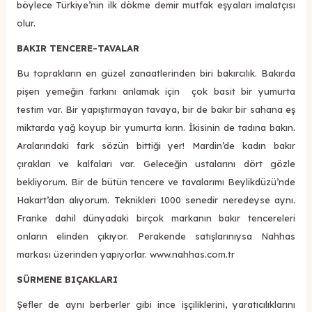
böylece Türkiye’nin ilk dökme demir mutfak eşyaları imalatçısı
olur.
BAKIR TENCERE-TAVALAR
Bu toprakların en güzel zanaatlerinden biri bakırcılık. Bakırda
pişen yemeğin farkını anlamak için çok basit bir yumurta
testim var. Bir yapıştırmayan tavaya, bir de bakır bir sahana eş
miktarda yağ koyup bir yumurta kırın. İkisinin de tadına bakın.
Aralarındaki fark sözün bittiği yer! Mardin’de kadın bakır
çırakları ve kalfaları var. Geleceğin ustalarını dört gözle
bekliyorum. Bir de bütün tencere ve tavalarımı Beylikdüzü’nde
Hakart’dan alıyorum. Teknikleri 1000 senedir neredeyse aynı.
Franke dahil dünyadaki birçok markanın bakır tencereleri
onların elinden çıkıyor. Perakende satışlarınıysa Nahhas
markası üzerinden yapıyorlar. www.nahhas.com.tr
SÜRMENE BIÇAKLARI
Şefler de aynı berberler gibi ince işçiliklerini, yaratıcılıklarını