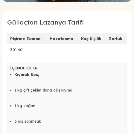
Güllaçtan Lazanya Tarifi
Pişirme Zamanı
Hazırlanma
Kaç Kişilik
Zorluk
30'-40'
İÇİNDEKİLER
Kıymalı Sos,
1 kg çift çekim dana döş kıyma
1 kg soğan
3 diş sarımsak