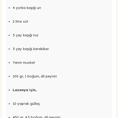
4 çorba kaşığı un
2 litre süt
3 çay kaşığı tuz
3 çay kaşığı karabiber
Yarım muskat
100 gr, 1 boğum, dil peyniri
Lazanya için,
10 yaprak güllaç
450 gr, 4,5 boğum, dil peyniri