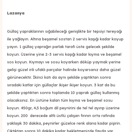
Lazanya
Güllaç yapraklarının sığabileceği genişlikte bir tepsiyi tereyağı
ile yağlayın. Altına beşamel sostan 2 servis kaşığı kadar koyup
yayın. 1 güllaç yaprağın parlak tarafı üste gelecek şekilde
koyun. Üzerine yine 2-3 servis kaşığı kadar kıyma ve beşamel
sos koyun. Kıymayı ve sosu koyarken döküp yaymak yerine
gelişi güzel irili ufaklı parçalar halinde koyarsanız daha güzel
görünecektir. İkinci katı da aynı şekilde yaptıktan sonra
sıradaki katlar için güllaçlar ikişer ikişer koyun. 3 kat da bu
şekilde yaptıktan sonra toplamda 10 yaprak güllaç kullanmış
olacaksınız. En üstüne kalan tüm kıyma ve beşamel sosu
koyun. 450gr, 4,5 boğum dil peynirini de tel tel ayırıp üzerine
koyun. 200 derecede altlı üstlü çalışan fırının orta rafında
yaklaşık 30 dakika, peynirler güzelce renk alana kadar pişirin.
Çıktıktan sonra 10 dakika kadar bekletmenizde fayda var.