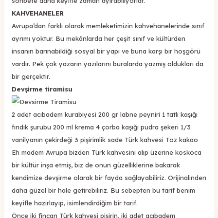
sohbete daha keyifle zaman ayırabiliyorlar.
KAHVEHANELER
Avrupa’dan farklı olarak memleketimizin kahvehanelerinde sınıf
ayrımı yoktur. Bu mekânlarda her çeşit sınıf ve kültürden
insanın barınabildiği sosyal bir yapı ve buna karşı bir hoşgörü
vardır. Pek çok yazarın yazılarını buralarda yazmış oldukları da
bir gerçektir.
Devşirme tiramisu
2 adet acıbadem kurabiyesi 200 gr labne peyniri 1 tatlı kaşığı
fındık şurubu 200 ml krema 4 çorba kaşığı pudra şekeri 1/3
vanilyanın çekirdeği 3 pişirimlik sade Türk kahvesi Toz kakao
Eh madem Avrupa bizden Türk kahvesini alıp üzerine koskoca
bir kültür inşa etmiş, biz de onun güzelliklerine bakarak
kendimize devşirme olarak bir fayda sağlayabiliriz. Orijinalinden
daha güzel bir hale getirebiliriz. Bu sebepten bu tarif benim
keyifle hazırlayıp, isimlendirdiğim bir tarif.
Önce iki fincan Türk kahvesi pişirin, iki adet acıbadem