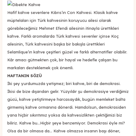
Hafif kahve sevenlere Kıbrıs’ın Con Kahvesi. Klasik kahve
müptelaları için Türk kahvesinin koruyucu ailesi olarak
görebileceğimiz Mehmet Efendi ailesinin itinayla ürettikleri
kahve. Farklı aromalarda Türk kahvesi sevenler içinse Koç
ailesinin, Türk kahvesini başka bir bakışla ürettikleri
Selamlique’ın kahve çeşitleri güzel ve farklı alternatifler olabilir.
Kâr amacı gütmekten çok, bir hayal ve hedefle çalışan bu
markaları desteklemek çok önemli.
HAFTANIN SÖZÜ
İki şey yurdumuzda yetişmez; biri kahve, biri de demokrasi.
İkisi de bize dışarıdan gelir. Yüzyıldır şu demokrasiye verdiğimiz
gücü, kahve yetiştirmeye harcasaydık, bugün memleket balta
girmemiş kahve ormanına dönerdi. Hamdolsun, demokrasiden
yana hiçbir sıkıntımız yoksa da kahvesizlikten çektiğimizi biz
biliriz. Kahve bu...Hiçbir şeye benzemiyor. Demokrasi öyle mi?
Olsa da bir olmasa da... Kahve olmazsa insanın başı döner,