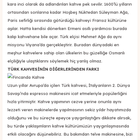
kara inci olarak da adlandırılan kahve pek sevilir. 1600’lü yılların
ortasından sonlarına kadar Hoşbeş Nüktedan Süleyman Ağa,
Paris sefirliği sırasında götürdüğü kahveyi Fransız kültürüne
aşılar. Hatta kendisi dönerken Ermeni asıllı yardımcısı burada
kalıp kahvehane bile açar. Türk elçisi Mehmet Ağa da aynı
misyonu Viyana’da gerçekleştirir. Buradan dünyadaki en
meşhur kahvelere sahip olan ülkelerin bu güzelliğe Osmanlı
elçiliğiyle ulaştıklarını söylemek hiç yanlış olmaz.
TÜRK KAHVESİNİN DİĞERLERİNDEN FARKI
Uzun yıllar Avrupa’da içilen Türk kahvesi, İtalyanların 2. Dünya
Savaşı’nda espresso makinesini icat etmeleriyle popülerliğini
hızla yitirmiştir. Kahve yapımının cezve yerine onunla aynı
lezzeti veren makinelerde yapılmasının sekiz yıldır hayatımızda
olduğunu ve bu süreçte epeyce yaygınlaştığını dikkate alırsak,
bu türde yaklaşımların kahve kültürümüzün yaygınlaşmasında
etkili olacağını düşünebiliriz. Bu bakımdan telve makinesine, bizi