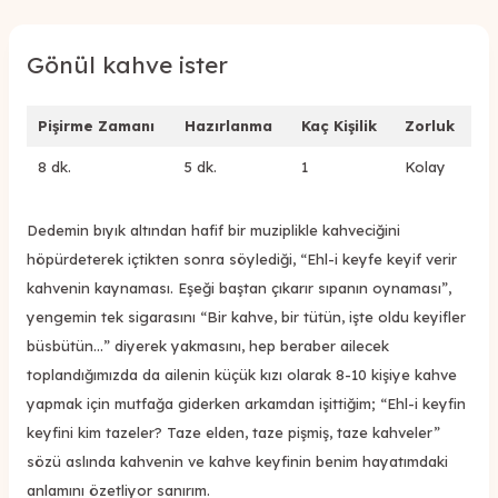
Gönül kahve ister
Pişirme Zamanı
Hazırlanma
Kaç Kişilik
Zorluk
8 dk.
5 dk.
1
Kolay
Dedemin bıyık altından hafif bir muziplikle kahveciğini
höpürdeterek içtikten sonra söylediği, “Ehl-i keyfe keyif verir
kahvenin kaynaması. Eşeği baştan çıkarır sıpanın oynaması”,
yengemin tek sigarasını “Bir kahve, bir tütün, işte oldu keyifler
büsbütün...” diyerek yakmasını, hep beraber ailecek
toplandığımızda da ailenin küçük kızı olarak 8-10 kişiye kahve
yapmak için mutfağa giderken arkamdan işittiğim; “Ehl-i keyfin
keyfini kim tazeler? Taze elden, taze pişmiş, taze kahveler”
sözü aslında kahvenin ve kahve keyfinin benim hayatımdaki
anlamını özetliyor sanırım.