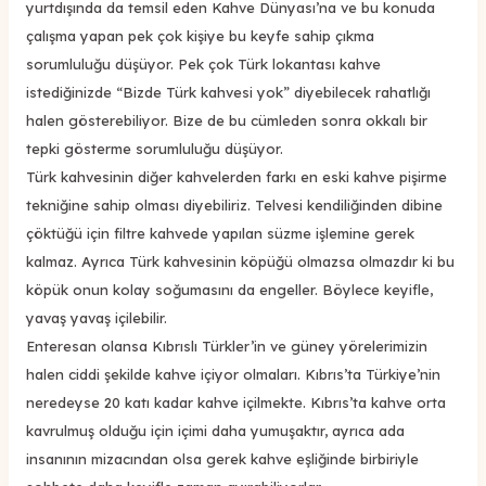
yurtdışında da temsil eden Kahve Dünyası’na ve bu konuda
çalışma yapan pek çok kişiye bu keyfe sahip çıkma
sorumluluğu düşüyor. Pek çok Türk lokantası kahve
istediğinizde “Bizde Türk kahvesi yok” diyebilecek rahatlığı
halen gösterebiliyor. Bize de bu cümleden sonra okkalı bir
tepki gösterme sorumluluğu düşüyor.
Türk kahvesinin diğer kahvelerden farkı en eski kahve pişirme
tekniğine sahip olması diyebiliriz. Telvesi kendiliğinden dibine
çöktüğü için filtre kahvede yapılan süzme işlemine gerek
kalmaz. Ayrıca Türk kahvesinin köpüğü olmazsa olmazdır ki bu
köpük onun kolay soğumasını da engeller. Böylece keyifle,
yavaş yavaş içilebilir.
Enteresan olansa Kıbrıslı Türkler’in ve güney yörelerimizin
halen ciddi şekilde kahve içiyor olmaları. Kıbrıs’ta Türkiye’nin
neredeyse 20 katı kadar kahve içilmekte. Kıbrıs’ta kahve orta
kavrulmuş olduğu için içimi daha yumuşaktır, ayrıca ada
insanının mizacından olsa gerek kahve eşliğinde birbiriyle