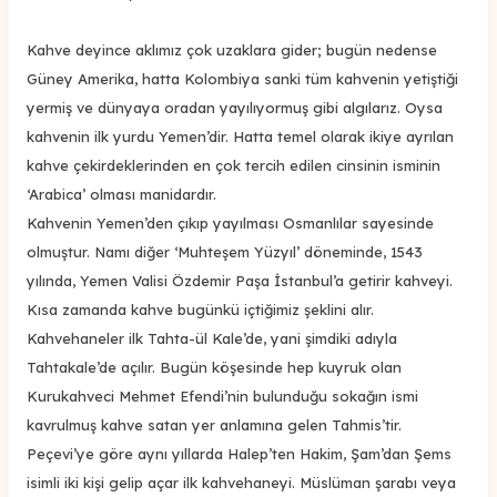
Kahve deyince aklımız çok uzaklara gider; bugün nedense
Güney Amerika, hatta Kolombiya sanki tüm kahvenin yetiştiği
yermiş ve dünyaya oradan yayılıyormuş gibi algılarız. Oysa
kahvenin ilk yurdu Yemen’dir. Hatta temel olarak ikiye ayrılan
kahve çekirdeklerinden en çok tercih edilen cinsinin isminin
‘Arabica’ olması manidardır.
Kahvenin Yemen’den çıkıp yayılması Osmanlılar sayesinde
olmuştur. Namı diğer ‘Muhteşem Yüzyıl’ döneminde, 1543
yılında, Yemen Valisi Özdemir Paşa İstanbul’a getirir kahveyi.
Kısa zamanda kahve bugünkü içtiğimiz şeklini alır.
Kahvehaneler ilk Tahta-ül Kale’de, yani şimdiki adıyla
Tahtakale’de açılır. Bugün köşesinde hep kuyruk olan
Kurukahveci Mehmet Efendi’nin bulunduğu sokağın ismi
kavrulmuş kahve satan yer anlamına gelen Tahmis’tir.
Peçevi’ye göre aynı yıllarda Halep’ten Hakim, Şam’dan Şems
isimli iki kişi gelip açar ilk kahvehaneyi. Müslüman şarabı veya