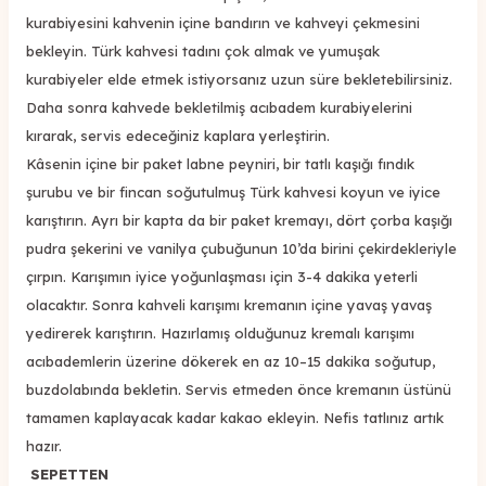
kurabiyesini kahvenin içine bandırın ve kahveyi çekmesini
bekleyin. Türk kahvesi tadını çok almak ve yumuşak
kurabiyeler elde etmek istiyorsanız uzun süre bekletebilirsiniz.
Daha sonra kahvede bekletilmiş acıbadem kurabiyelerini
kırarak, servis edeceğiniz kaplara yerleştirin.
Kâsenin içine bir paket labne peyniri, bir tatlı kaşığı fındık
şurubu ve bir fincan soğutulmuş Türk kahvesi koyun ve iyice
karıştırın. Ayrı bir kapta da bir paket kremayı, dört çorba kaşığı
pudra şekerini ve vanilya çubuğunun 10’da birini çekirdekleriyle
çırpın. Karışımın iyice yoğunlaşması için 3-4 dakika yeterli
olacaktır. Sonra kahveli karışımı kremanın içine yavaş yavaş
yedirerek karıştırın. Hazırlamış olduğunuz kremalı karışımı
acıbademlerin üzerine dökerek en az 10–15 dakika soğutup,
buzdolabında bekletin. Servis etmeden önce kremanın üstünü
tamamen kaplayacak kadar kakao ekleyin. Nefis tatlınız artık
hazır.
SEPETTEN