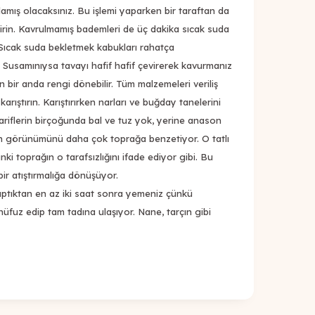
lamış olacaksınız. Bu işlemi yaparken bir taraftan da
şirin. Kavrulmamış bademleri de üç dakika sıcak suda
 Sıcak suda bekletmek kabukları rahatça
. Susamınıysa tavayı hafif hafif çevirerek kavurmanız
n bir anda rengi dönebilir. Tüm malzemeleri veriliş
ı karıştırın. Karıştırırken narları ve buğday tanelerini
ariflerin birçoğunda bal ve tuz yok, yerine anason
nın görünümünü daha çok toprağa benzetiyor. O tatlı
ki toprağın o tarafsızlığını ifade ediyor gibi. Bu
 bir atıştırmalığa dönüşüyor.
ptıktan en az iki saat sonra yemeniz çünkü
nüfuz edip tam tadına ulaşıyor. Nane, tarçın gibi