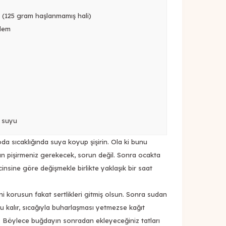
 (125 gram haşlanmamış hali)
dem
e suyu
a sıcaklığında suya koyup şişirin. Ola ki bunu
n pişirmeniz gerekecek, sorun değil. Sonra ocakta
nsine göre değişmekle birlikte yaklaşık bir saat
ini korusun fakat sertlikleri gitmiş olsun. Sonra sudan
yu kalır, sıcağıyla buharlaşması yetmezse kağıt
z. Böylece buğdayın sonradan ekleyeceğiniz tatları