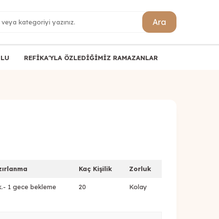
Ara
ULU
REFİKA'YLA ÖZLEDİĞİMİZ RAMAZANLAR
zırlanma
Kaç Kişilik
Zorluk
k.- 1 gece bekleme
20
Kolay