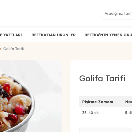
E YAZILARI
REFİKA'DAN ÜRÜNLER
REFİKA’NIN YEMEK OK
Golifa Tarifi
Golifa Tarifi
Pişirme Zamanı
Ha
35-40 dk.
5 d