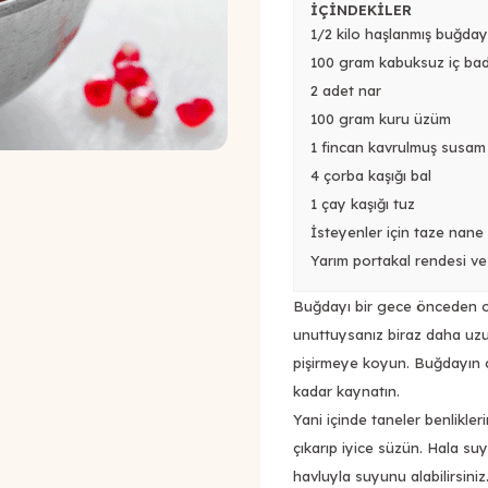
İÇİNDEKİLER
1/2 kilo haşlanmış buğday
100 gram kabuksuz iç ba
2 adet nar
100 gram kuru üzüm
1 fincan kavrulmuş susam
4 çorba kaşığı bal
1 çay kaşığı tuz
İsteyenler için taze nane
Yarım portakal rendesi v
Buğdayı bir gece önceden od
unuttuysanız biraz daha uzu
pişirmeye koyun. Buğdayın ci
kadar kaynatın.
Yani içinde taneler benlikler
çıkarıp iyice süzün. Hala su
havluyla suyunu alabilirsini