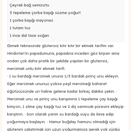
Çeyrek bağ semizotu
3 tepeleme çorba kaşığı süzme yoğurt
1 çorba kaşığı mayonez
1 tutam tuz
1 ince dal taze soğan
Ekmek teknesinde glütensiz kıtır kıtır bir ekmek tarifim var.
Hindistan’ın papadumuna, papadına inceden göz kırpan ama
ondan çok daha pratik bir şekilde yapılan bir glutensiz,
mercimek unlu kıtır ekmek tarifi.
· 1 su bardağı mercimek ununa 1/3 bardak pirinç unu ekleyin.
Eğer mercimek ununuz yoksa yeşil mercimeği baharat
öğütücüsünde un haline gelene kadar birkaç dakika çekin. ·
Mercimek unu ve pirinç unu karışımına 1 tepeleme çay kaşığı
kimyon, 1 silme çay kaşığı tuz ve 2 diş sarımsak püresini ekleyip
karıştırın. · Son olarak yarım su bardağı suyu da ilave edip
yoğurmaya başlayın. · Hamur buğday hamuru olmadığı için
glütenini çalıştırmak için uzun yoğurmamıza gerek yok çünkü