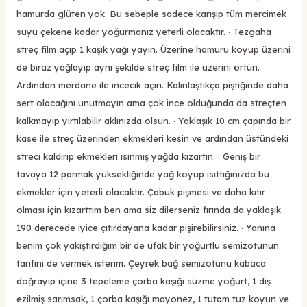
hamurda glüten yok. Bu sebeple sadece karışıp tüm mercimek
suyu çekene kadar yoğurmanız yeterli olacaktır. · Tezgaha
streç film açıp 1 kaşık yağı yayın. Üzerine hamuru koyup üzerini
de biraz yağlayıp aynı şekilde streç film ile üzerini örtün.
Ardından merdane ile incecik açın. Kalınlaştıkça piştiğinde daha
sert olacağını unutmayın ama çok ince olduğunda da streçten
kalkmayıp yırtılabilir aklınızda olsun. · Yaklaşık 10 cm çapında bir
kase ile streç üzerinden ekmekleri kesin ve ardından üstündeki
streci kaldırıp ekmekleri ısınmış yağda kızartın. · Geniş bir
tavaya 12 parmak yüksekliğinde yağ koyup ısıttığınızda bu
ekmekler için yeterli olacaktır. Çabuk pişmesi ve daha kıtır
olması için kızarttım ben ama siz dilerseniz fırında da yaklaşık
190 derecede iyice çıtırdayana kadar pişirebilirsiniz. · Yanına
benim çok yakıştırdığım bir de ufak bir yoğurtlu semizotunun
tarifini de vermek isterim. Çeyrek bağ semizotunu kabaca
doğrayıp içine 3 tepeleme çorba kaşığı süzme yoğurt, 1 diş
ezilmiş sarımsak, 1 çorba kaşığı mayonez, 1 tutam tuz koyun ve