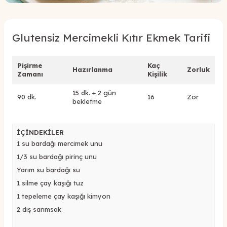
Glutensiz Mercimekli Kıtır Ekmek Tarifi
Pişirme
Kaç
Hazırlanma
Zorluk
Zamanı
Kişilik
15 dk. + 2 gün
90 dk.
16
Zor
bekletme
İÇİNDEKİLER
1 su bardağı mercimek unu
1/3 su bardağı pirinç unu
Yarım su bardağı su
1 silme çay kaşığı tuz
1 tepeleme çay kaşığı kimyon
2 diş sarımsak