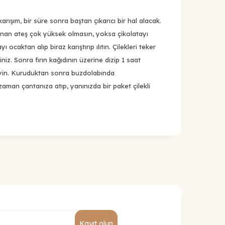
rışım, bir süre sonra baştan çıkarıcı bir hal alacak.
yanan ateş çok yüksek olmasın, yoksa çikolatayı
yı ocaktan alıp biraz karıştırıp ılıtın. Çilekleri teker
iniz. Sonra fırın kağıdının üzerine dizip 1 saat
yin. Kuruduktan sonra buzdolabında
z zaman çantanıza atıp, yanınızda bir paket çilekli
Kayıt olun