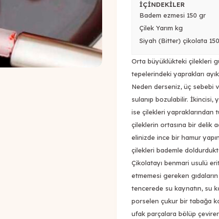
İÇİNDEKİLER
Badem ezmesi 150 gr
Çilek Yarım kg
Siyah (Bitter) çikolata 15
Orta büyüklükteki çilekleri g
tepelerindeki yaprakları ayı
Neden derseniz, üç sebebi var
sulanıp bozulabilir. İkincisi
ise çilekleri yapraklarından
çileklerin ortasına bir delik 
elinizde ince bir hamur yapın
çilekleri bademle doldurdukta
Çikolatayı benmari usulü er
etmemesi gereken gıdaların sı
tencerede su kaynatın, su k
porselen çukur bir tabağa ko
ufak parçalara bölüp çevirere