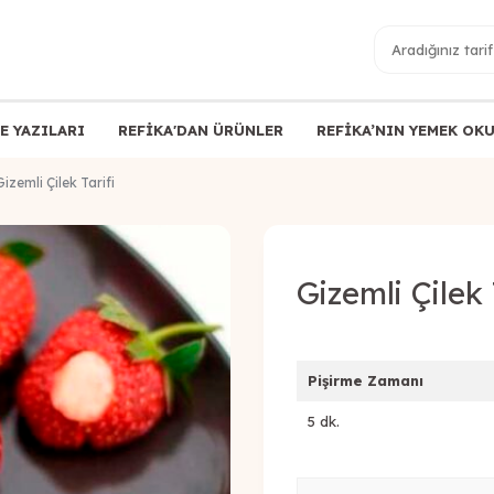
E YAZILARI
REFİKA'DAN ÜRÜNLER
REFİKA’NIN YEMEK OK
Gizemli Çilek Tarifi
Gizemli Çilek 
Pişirme Zamanı
5 dk.