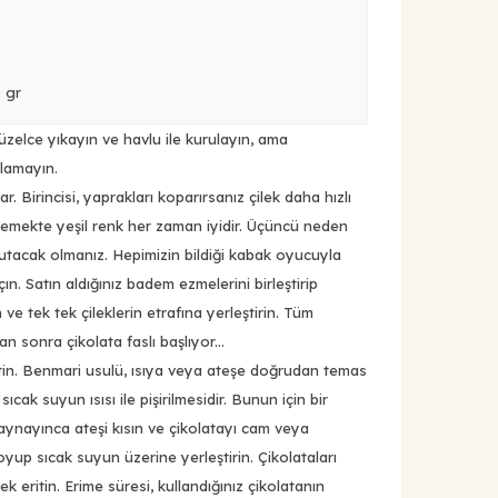
0 gr
üzelce yıkayın ve havlu ile kurulayın, ama
klamayın.
. Birincisi, yaprakları koparırsanız çilek daha hızlı
, yemekte yeşil renk her zaman iyidir. Üçüncü neden
 tutacak olmanız. Hepimizin bildiği kabak oyucuyla
açın. Satın aldığınız badem ezmelerini birleştirip
 ve tek tek çileklerin etrafına yerleştirin. Tüm
n sonra çikolata faslı başlıyor...
itin. Benmari usulü, ısıya veya ateşe doğrudan temas
cak suyun ısısı ile pişirilmesidir. Bunun için bir
aynayınca ateşi kısın ve çikolatayı cam veya
yup sıcak suyun üzerine yerleştirin. Çikolataları
k eritin. Erime süresi, kullandığınız çikolatanın