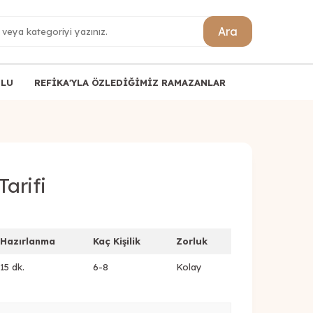
Ara
ULU
REFİKA'YLA ÖZLEDİĞİMİZ RAMAZANLAR
Tarifi
Hazırlanma
Kaç Kişilik
Zorluk
15 dk.
6-8
Kolay