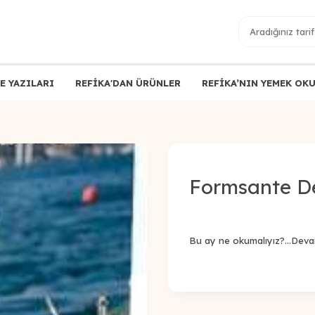
E YAZILARI
REFİKA'DAN ÜRÜNLER
REFİKA’NIN YEMEK OK
Formsante De
Bu ay ne okumalıyız?...Dev