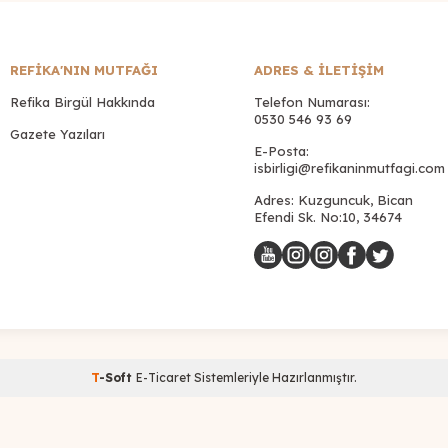
REFİKA'NIN MUTFAĞI
ADRES & İLETIŞIM
Refika Birgül Hakkında
Telefon Numarası:
0530 546 93 69
Gazete Yazıları
E-Posta:
isbirligi@refikaninmutfagi.com
Adres: Kuzguncuk, Bican
Efendi Sk. No:10, 34674
T
-Soft
E-Ticaret
Sistemleriyle Hazırlanmıştır.