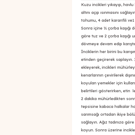
Kuzu incikleri yıkayıp, havlu 
altını açıp ısınmasını sağlay
tohumu, 4 adet karanfili ve
Sonra içine ½ çorba kaşığı d
göre tuz ve 2 çorba kaşığı 
dövmeye devam edip karıştırı
İnciklerin her birini bu karış
etinden geçirerek saplayın. I
ekleyerek, incikleri mühürle
kenarlarının çevirilerek dışın
koyulan yemekler için kullan
belirtileri gösterirken, etin l
2 dakika mühürledikten sonra i
tepsisine kabaca halkalar h
sarımsağı ortadan ikiye bölü
sağlayın. Ağız tadınıza göre
koyun. Sonra üzerine incikler