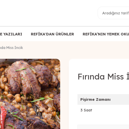
E YAZILARI
REFİKA'DAN ÜRÜNLER
REFİKA’NIN YEMEK OK
ında Miss İncik
Fırında Miss 
Pişirme Zamanı
3 Saat