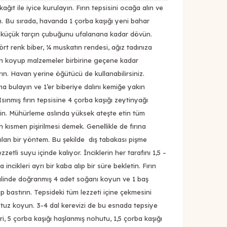
kağıt ile iyice kurulayın. Fırın tepsisini ocağa alın ve
ın. Bu sırada, havanda 1 çorba kaşığı yeni bahar
1 küçük tarçın çubuğunu ufalanana kadar dövün.
ört renk biber, ¼ muskatın rendesi, ağız tadınıza
un koyup malzemeler birbirine geçene kadar
n. Havan yerine öğütücü de kullanabilirsiniz.
ıma bulayın ve 1’er biberiye dalını kemiğe yakın
sınmış fırın tepsisine 4 çorba kaşığı zeytinyağı
yin. Mühürleme aslında yüksek ateşte etin tüm
ın kısmen pişirilmesi demek. Genellikle de fırına
ılan bir yöntem. Bu şekilde dış tabakası pişme
ezzetli suyu içinde kalıyor. İnciklerin her tarafını 1,5 –
ncikleri ayrı bir kaba alıp bir süre bekletin. Fırın
alinde doğranmış 4 adet soğanı koyun ve 1 baş
p bastırın. Tepsideki tüm lezzeti içine çekmesini
 tuz koyun. 3-4 dal kerevizi de bu esnada tepsiye
i, 5 çorba kaşığı haşlanmış nohutu, 1,5 çorba kaşığı