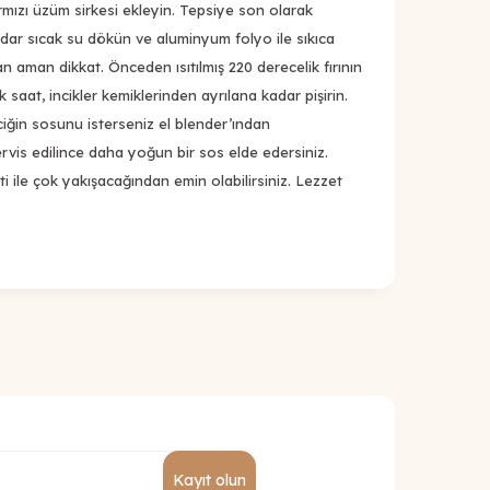
rmızı üzüm sirkesi ekleyin. Tepsiye son olarak
kadar sıcak su dökün ve aluminyum folyo ile sıkıca
n aman dikkat. Önceden ısıtılmış 220 derecelik fırının
 saat, incikler kemiklerinden ayrılana kadar pişirin.
nciğin sosunu isterseniz el blender’ından
servis edilince daha yoğun bir sos elde edersiniz.
ti ile çok yakışacağından emin olabilirsiniz. Lezzet
Kayıt olun