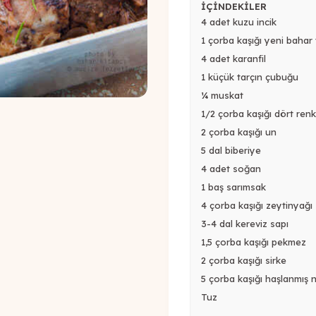
İÇİNDEKİLER
4 adet kuzu incik
1 çorba kaşığı yeni baha
4 adet karanfil
1 küçük tarçın çubuğu
¼ muskat
1/2 çorba kaşığı dört renk
2 çorba kaşığı un
5 dal biberiye
4 adet soğan
1 baş sarımsak
4 çorba kaşığı zeytinyağı
3-4 dal kereviz sapı
1,5 çorba kaşığı pekmez
2 çorba kaşığı sirke
5 çorba kaşığı haşlanmış 
Tuz