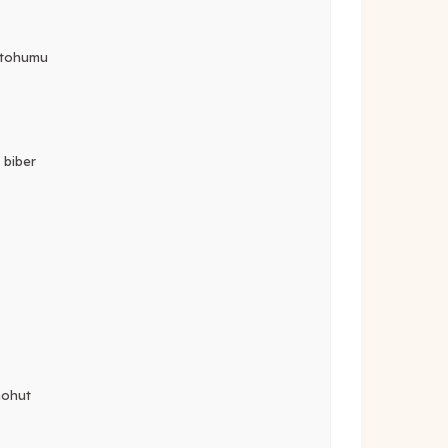
r tohumu
 biber
nohut