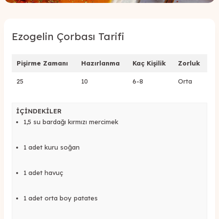
Ezogelin Çorbası Tarifi
Pişirme Zamanı
Hazırlanma
Kaç Kişilik
Zorluk
25
10
6-8
Orta
İÇİNDEKİLER
1,5 su bardağı kırmızı mercimek
1 adet kuru soğan
1 adet havuç
1 adet orta boy patates