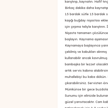
karıştırıp, kaynatın. Hafif t
Birkaç dakika daha kaynatıp,
1.5 bardak sütle 1.5 bardak 
kaşığı buğday nişastası ekle
için çırpma teliyle karıştırın.
Nişasta tamamen çözülünce 
başlayın. Kaynama aşamasına
Kaynamaya başlayınca yarım
çekilmiş ve kabukları alınmı
kullanabilir ancak kavrulmu
bambaşka bir lezzet olacaktı
artık servis kabına alabilirsi
muhallebiyi bu kaba dökün. 
çıkarabilirsiniz. Servisten 
Mümkünse bir gece buzdolabın
Sunumu için elinizde bulunan 
güzel yansıtacaktır. Cam k