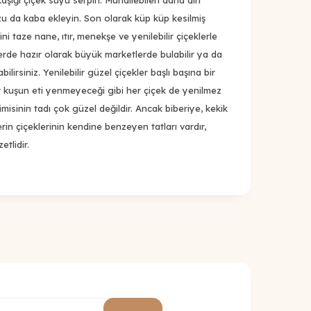
aşığı çiçek suyu serpin. Muhallebileri daha diri
zu da kaba ekleyin. Son olarak küp küp kesilmiş
ni taze nane, ıtır, menekşe ve yenilebilir çiçeklerle
lerde hazır olarak büyük marketlerde bulabilir ya da
bilirsiniz. Yenilebilir güzel çiçekler başlı başına bir
 kuşun eti yenmeyeceği gibi her çiçek de yenilmez
misinin tadı çok güzel değildir. Ancak biberiye, kekik
erin çiçeklerinin kendine benzeyen tatları vardır,
tlidir.