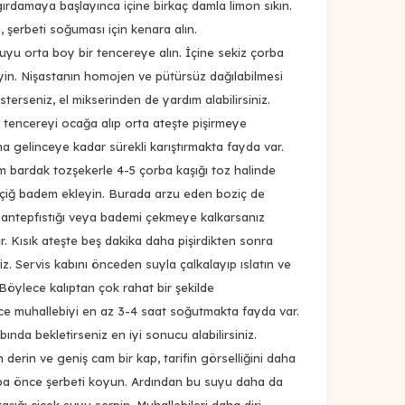
ıngırdamaya başlayınca içine birkaç damla limon sıkın.
 şerbeti soğuması için kenara alın.
suyu orta boy bir tencereye alın. İçine sekiz çorba
yin. Nişastanın homojen ve pütürsüz dağılabilmesi
 İsterseniz, el mikserinden de yardım alabilirsiniz.
tencereyi ocağa alıp orta ateşte pişirmeye
 gelinceye kadar sürekli karıştırmakta fayda var.
 bardak tozşekerle 4-5 çorba kaşığı toz halinde
ş çiğ badem ekleyin. Burada arzu eden boziç de
ş antepfıstığı veya bademi çekmeye kalkarsanız
r. Kısık ateşte beş dakika daha pişirdikten sonra
niz. Servis kabını önceden suyla çalkalayıp ıslatın ve
Böylece kalıptan çok rahat bir şekilde
önce muhallebiyi en az 3-4 saat soğutmakta fayda var.
da bekletirseniz en iyi sonucu alabilirsiniz.
derin ve geniş cam bir kap, tarifin görselliğini daha
aba önce şerbeti koyun. Ardından bu suyu daha da