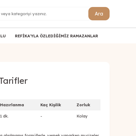
Ara
ULU
REFİKA'YLA ÖZLEDİĞİMİZ RAMAZANLAR
arifler
Hazırlanma
Kaç Kişilik
Zorluk
1 dk.
-
Kolay
ya alışılmamış formüllerle, yemek yaparken mucizeler