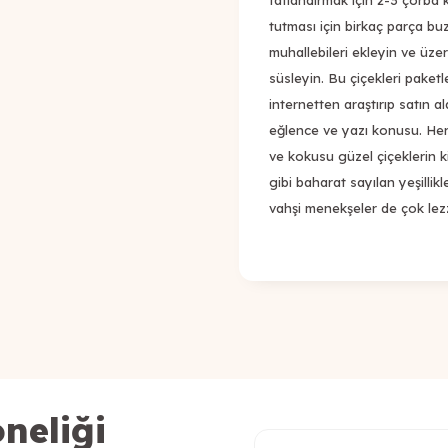
tatlandırmak için 2-3 çorba k
tutması için birkaç parça bu
muhallebileri ekleyin ve üzeri
süsleyin. Bu çiçekleri paket
internetten araştırıp satın ala
eğlence ve yazı konusu. Her
ve kokusu güzel çiçeklerin ki
gibi baharat sayılan yeşillikl
vahşi menekşeler de çok lezze
neliği