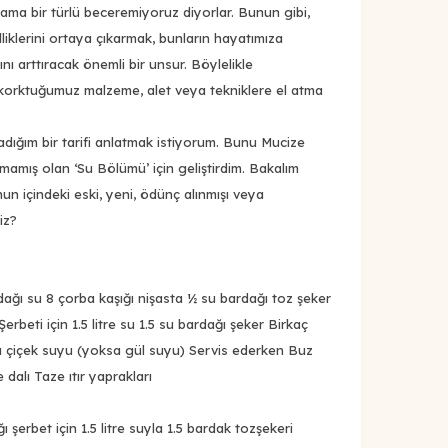
ama bir türlü beceremiyoruz diyorlar. Bunun gibi,
liklerini ortaya çıkarmak, bunların hayatımıza
nı arttıracak önemli bir unsur. Böylelikle
korktuğumuz malzeme, alet veya tekniklere el atma
adığım bir tarifi anlatmak istiyorum. Bunu Mucize
amış olan ‘Su Bölümü’ için geliştirdim. Bakalım
n içindeki eski, yeni, ödünç alınmışı veya
iz?
rdağı su 8 çorba kaşığı nişasta ½ su bardağı toz şeker
rbeti için 1.5 litre su 1.5 su bardağı şeker Birkaç
ı çiçek suyu (yoksa gül suyu) Servis ederken Buz
 dalı Taze ıtır yaprakları
ı şerbet için 1.5 litre suyla 1.5 bardak tozşekeri