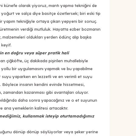
ini künefe olarak yiyoruz, mantı yapma tekniğini de
oğurt ve salça diye basitçe özetlersek; biri eski tip
ir yapım tekniğiyle ortaya çıkan yepyeni bir sonuç.
 üretmenin verdiği mutluluk. Hayatta ezber bozmanın
r, malzemeleri oldukları yerden ödünç alıp başka
 keyif.
in en doğru veya süper pratik hali
an çiğköfte, üç dakikada pişirilen muhallebiyle
t yollu bir uygulamasını yapmak ve bu yapabilme
 suyu yaparken en lezzetli ve en verimli et suyu
. Böylece insanın kendini evinde hissetmesi,
ası, zamandan kazanması gibi avantajları oluyor.
apıldığında daha sonra yapacağınız ve o et suyunun
e ana yemeklerin kalitesi artacaktır.
mediğimiz, kullanmak isteyip oturtamadığımız
lduğunu dönüp dönüp söylüyorlar veya şeker yerine