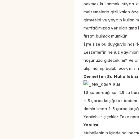
pekmez kullanmak istiyoruz 
malzemelerin gizli kalan özel
girmesini ve yaygın kullanımı
mutfağımızda yer alan ama 
fırsatı bulmak mümkün..
İşte size bu duyguyla hazırl
Lezzetler’in henüz yayımlanm
hoşunuza gidecek mi? Ve onu
alışılmamışı bulabilecek misin
Cennetten Su Muhallebisi
1.5 su bardağı süt 1.5 su ba
4-5 çorba kaşığı toz badem Şe
damla limon 2-3 çorba kaşığ
Yenilebilir çiçekler Taze nane
Yapılışı
Muhallebinin içinde salınacağ