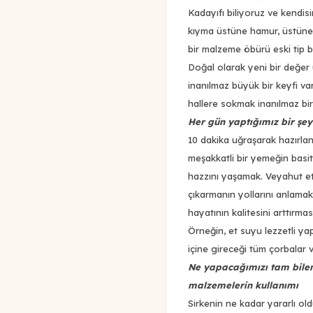
Kadayıfı biliyoruz ve kendis
kıyma üstüne hamur, üstüne y
bir malzeme öbürü eski tip b
Doğal olarak yeni bir değer
inanılmaz büyük bir keyfi va
hallere sokmak inanılmaz bir
Her gün yaptığımız bir şey
10 dakika uğraşarak hazırlan
meşakkatli bir yemeğin basi
hazzını yaşamak. Veyahut et
çıkarmanın yollarını anlamak
hayatının kalitesini arttırm
Örneğin, et suyu lezzetli y
içine gireceği tüm çorbalar v
Ne yapacağımızı tam bile
malzemelerin kullanımı
Sirkenin ne kadar yararlı o