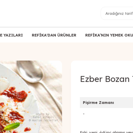
E YAZILARI
REFİKA'DAN ÜRÜNLER
REFİKA’NIN YEMEK OK
Ezber Bozan T
Pişirme Zamanı
-
Eski, yeni, ödünç alınmış ve