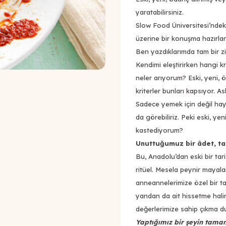
yaratabilirsiniz.
Slow Food Üniversitesi’ndek
üzerine bir konuşma hazırlar
Ben yazdıklarımda tam bir z
Kendimi eleştirirken hangi k
neler arıyorum?
Eski, yeni, 
kriterler bunları kapsıyor. As
Sadece yemek için değil hay
da görebiliriz. Peki eski, ye
kastediyorum?
Unuttuğumuz bir âdet, t
Bu, Anadolu’dan eski bir tarif
ritüel. Mesela peynir mayal
anneannelerimize özel bir tar
yandan da ait hissetme halin
değerlerimize sahip çıkma
Yaptığımız bir şeyin tamam