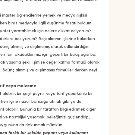
i master öğrencilerine yemek ve medya ilişkisi
ken biraz medyayla ilgili düşünme fırsatı buldum.
iyafet yaratabilmek için nelere dikkat ediyorum?
riterlere bakıyorum? Başkalarının işlerine bakarken
ödünç alınmış ve alışılmamış olarak adlandırdığım
len tüm okuduklarımız için geçerli bir bakış açısı bu.
atı yaşama şekli, işimize değer katma formülü olarak
ni, ödünç alınmış ve alışılmamış formüller derken neyi
arif veya malzeme
 olabilir, bir çeşit peynir veya tarif yaparkenki bir
arken içine nazar boncuğu atmak gibi ya da
if olabilir. Bununla bir taraftan bilgi edinmek diğer
i ve nostaljiyi yaşamak; belleğimizi güçlendirip,
 duygusuna da dokunmak mümkün.
en farklı bir şekilde yapımı veya kullanımı