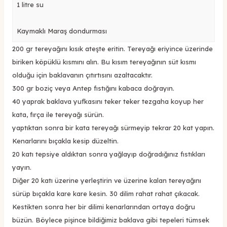
1 litre su
Kaymaklı Maraş dondurması
200 gr tereyağını kısık ateşte eritin. Tereyağı eriyince üzerinde
biriken köpüklü kısmını alın. Bu kısım tereyağının süt kısmı
olduğu için baklavanın çıtırtısını azaltacaktır.
300 gr boziç veya Antep fıstığını kabaca doğrayın.
40 yaprak baklava yufkasını teker teker tezgaha koyup her
kata, fırça ile tereyağı sürün.
yaptıktan sonra bir kata tereyağı sürmeyip tekrar 20 kat yapın.
Kenarlarını bıçakla kesip düzeltin.
20 katı tepsiye aldıktan sonra yağlayıp doğradığınız fıstıkları
yayın.
Diğer 20 katı üzerine yerleştirin ve üzerine kalan tereyağını
sürüp bıçakla kare kare kesin. 30 dilim rahat rahat çıkacak.
Kestikten sonra her bir dilimi kenarlarından ortaya doğru
büzün. Böylece pişince bildiğimiz baklava gibi tepeleri tümsek