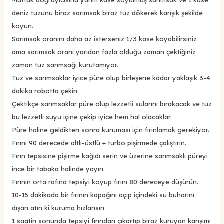
deniz tuzunu biraz sarımsak biraz tuz dökerek karışık şekilde
koyun.
Sarımsak oranını daha az isterseniz 1/3 kase koyabilirsiniz
ama sarımsak oranı yarıdan fazla olduğu zaman çektiğiniz
zaman tuz sarımsağı kurutamıyor.
Tuz ve sarımsaklar iyice püre olup birleşene kadar yaklaşık 3-4
dakika robotta çekin.
Çektikçe sarımsaklar püre olup lezzetli sularını bırakacak ve tuz
bu lezzetli suyu içine çekip iyice hem hal olacaklar.
Püre haline geldikten sonra kuruması için fırınlamak gerekiyor.
Fırını 90 derecede altlı-üstlü + turbo pişirmede çalıştırın.
Fırın tepsisine pişirme kağıdı serin ve üzerine sarımsaklı püreyi
ince bir tabaka halinde yayın.
Fırının orta rafına tepsiyi koyup fırını 80 dereceye düşürün.
10-15 dakikada bir fırının kapağını açıp içindeki su buharını
dışarı atın ki kuruma hızlansın.
1 saatin sonunda tepsiyi fırından çıkartıp biraz kuruyan karışımı