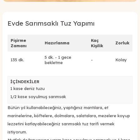
Evde Sarımsaklı Tuz Yapımı
Pişirme
Kaç
Hazırlanma
Zorluk
Zamanı
Kişilik
5 dk. - 1 gece
135 dk.
-
Kolay
bekletme
İÇİNDEKİLER
1 kase deniz tuzu
1/2 kase soyulmuş sarımsak
Bütün yıl kullanabileceğiniz, yaptığınız mantılara, et
marinelerine, köftelere, dolmalara, salatalara, mezelere koyup
lezzetini katlayabileceğiniz sarımsaklı tuz tarifi vermek
istiyorum.
Mutfak doğrayıcısına yarım kase soyulmuş sarımsak ve 1 kase