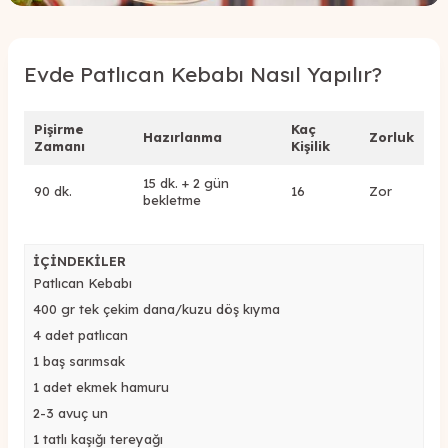
Evde Patlıcan Kebabı Nasıl Yapılır?
Pişirme
Kaç
Hazırlanma
Zorluk
Zamanı
Kişilik
15 dk. + 2 gün
90 dk.
16
Zor
bekletme
İÇİNDEKİLER
Patlıcan Kebabı
400 gr tek çekim dana/kuzu döş kıyma
4 adet patlıcan
1 baş sarımsak
1 adet ekmek hamuru
2-3 avuç un
1 tatlı kaşığı tereyağı