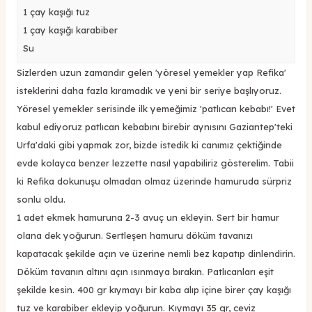
1 çay kaşığı tuz
1 çay kaşığı karabiber
Su
Sizlerden uzun zamandır gelen 'yöresel yemekler yap Refika'
isteklerini daha fazla kıramadık ve yeni bir seriye başlıyoruz.
Yöresel yemekler serisinde ilk yemeğimiz 'patlıcan kebabı!' Evet
kabul ediyoruz patlıcan kebabını birebir aynısını Gaziantep'teki
Urfa'daki gibi yapmak zor, bizde istedik ki canımız çektiğinde
evde kolayca benzer lezzette nasıl yapabiliriz gösterelim. Tabii
ki Refika dokunuşu olmadan olmaz üzerinde hamuruda sürpriz
sonlu oldu.
1 adet ekmek hamuruna 2-3 avuç un ekleyin. Sert bir hamur
olana dek yoğurun. Sertleşen hamuru döküm tavanızı
kapatacak şekilde açın ve üzerine nemli bez kapatıp dinlendirin.
Döküm tavanın altını açın ısınmaya bırakın. Patlıcanları eşit
şekilde kesin. 400 gr kıymayı bir kaba alıp içine birer çay kaşığı
tuz ve karabiber ekleyip yoğurun. Kıymayı 35 gr, ceviz