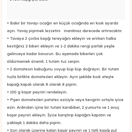
•
Bakır bir tavayı ocağın en küçük ocağında en kısık ayarda
açın. Yavaş pişirmek lezzetini inanılmaz derecede artıracaktır.
•
Tavaya 2 çorba kaşığı tereyağını ekleyin ve erirken halka
kestiğiniz 2 biberi ekleyin ve 1-2 dakika rengi parlak yeşile
gelinceye kadar kavurun. Bu aşamada biberleri çok
öldürmemek önemli. 1 tutam tuz serpin.
•
2 domatesin kabuğunu soyup küp küp doğrayın. Bir tutam
tuzla birlikte domatesleri ekleyin. Aynı şekilde kısık ateşte
kapağı kapalı olarak 8 olarak 8 pişirin.
•
100 g kaşar peyniri rendeleyin.
•
Pişen domatesleri patates eziciyle veya kevgirin sırtıyla iyice
ezin. Ardından içine bir tutam karabiber, 2 yumurta ve 1 avuç
kaşar peyniri ekleyin. İyice karıştırıp kapağını kapatın ve
yaklaşık 1 dakika daha pişirin.
•
Son olarak üzerine kalan kaşar peyniri ve 1 tatlı kaşığı pul