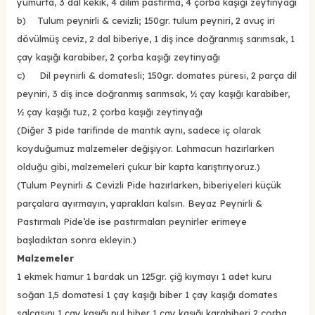
yumurta, 3 dal kekik, 4 dilim pastırma, 4 çorba kaşığı zeytinyağı
b) Tulum peynirli & cevizli; 150gr. tulum peyniri, 2 avuç iri
dövülmüş ceviz, 2 dal biberiye, 1 diş ince doğranmış sarımsak, 1
çay kaşığı karabiber, 2 çorba kaşığı zeytinyağı
c) Dil peynirli & domatesli; 150gr. domates püresi, 2 parça dil
peyniri, 3 diş ince doğranmış sarımsak, ½ çay kaşığı karabiber,
½ çay kaşığı tuz, 2 çorba kaşığı zeytinyağı
(Diğer 3 pide tarifinde de mantık aynı, sadece iç olarak
koyduğumuz malzemeler değişiyor. Lahmacun hazırlarken
olduğu gibi, malzemeleri çukur bir kapta karıştırıyoruz.)
(Tulum Peynirli & Cevizli Pide hazırlarken, biberiyeleri küçük
parçalara ayırmayın, yaprakları kalsın. Beyaz Peynirli &
Pastırmalı Pide’de ise pastırmaları peynirler erimeye
başladıktan sonra ekleyin.)
Malzemeler
1 ekmek hamur 1 bardak un 125gr. çiğ kıymayı 1 adet kuru
soğan 1,5 domatesi 1 çay kaşığı biber 1 çay kaşığı domates
salçasını 1 çay kaşığı pul biber 1 çay kaşığı karabiberi 2 çorba