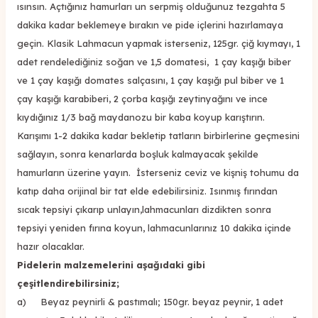
ısınsın. Açtığınız hamurları un serpmiş olduğunuz tezgahta 5
dakika kadar beklemeye bırakın ve pide içlerini hazırlamaya
geçin. Klasik Lahmacun yapmak isterseniz, 125gr. çiğ kıymayı, 1
adet rendelediğiniz soğan ve 1,5 domatesi, 1 çay kaşığı biber
ve 1 çay kaşığı domates salçasını, 1 çay kaşığı pul biber ve 1
çay kaşığı karabiberi, 2 çorba kaşığı zeytinyağını ve ince
kıydığınız 1/3 bağ maydanozu bir kaba koyup karıştırın.
Karışımı 1-2 dakika kadar bekletip tatların birbirlerine geçmesini
sağlayın, sonra kenarlarda boşluk kalmayacak şekilde
hamurların üzerine yayın. İsterseniz ceviz ve kişniş tohumu da
katıp daha orijinal bir tat elde edebilirsiniz. Isınmış fırından
sıcak tepsiyi çıkarıp unlayın,lahmacunları dizdikten sonra
tepsiyi yeniden fırına koyun, lahmacunlarınız 10 dakika içinde
hazır olacaklar.
Pidelerin malzemelerini aşağıdaki gibi
çeşitlendirebilirsiniz;
a) Beyaz peynirli & pastımalı; 150gr. beyaz peynir, 1 adet