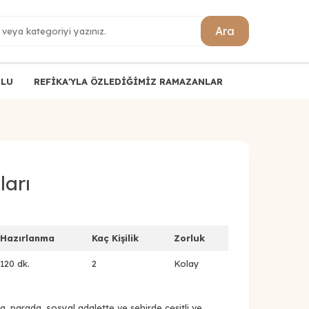
Ara
ULU
REFİKA'YLA ÖZLEDİĞİMİZ RAMAZANLAR
arı
Hazırlanma
Kaç Kişilik
Zorluk
120 dk.
2
Kolay
 parada, sosyal adalette ve şehirde çeşitli ve