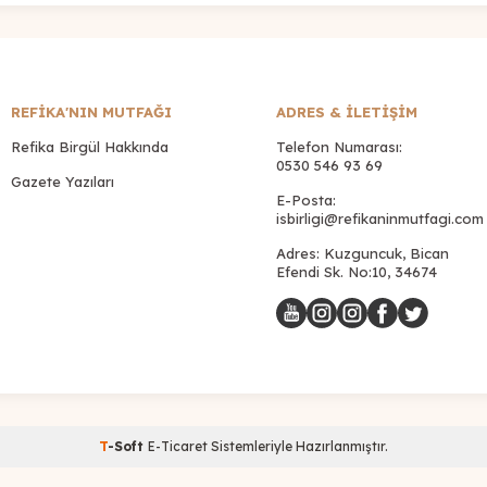
REFİKA'NIN MUTFAĞI
ADRES & İLETIŞIM
Refika Birgül Hakkında
Telefon Numarası:
0530 546 93 69
Gazete Yazıları
E-Posta:
isbirligi@refikaninmutfagi.com
Adres: Kuzguncuk, Bican
Efendi Sk. No:10, 34674
T
-Soft
E-Ticaret
Sistemleriyle Hazırlanmıştır.