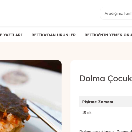
E YAZILARI
REFİKA'DAN ÜRÜNLER
REFİKA’NIN YEMEK OK
Dolma Çocukl
Pişirme Zamanı
15 dk.
Dolma çocuklarıyız. Zamanda,