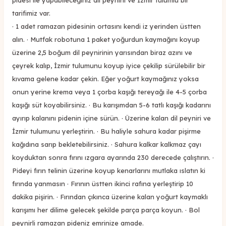
tarifimiz var.
· 1 adet ramazan pidesinin ortasını kendi iz yerinden üstten
alın. · Mutfak robotuna 1 paket yoğurdun kaymağını koyup
üzerine 2,5 boğum dil peynirinin yarısından biraz azını ve
çeyrek kalıp, İzmir tulumunu koyup iyice çekilip sürülebilir bir
kıvama gelene kadar çekin. Eğer yoğurt kaymağınız yoksa
onun yerine krema veya 1 çorba kaşığı tereyağı ile 4-5 çorba
kaşığı süt koyabilirsiniz. · Bu karışımdan 5-6 tatlı kaşığı kadarını
ayırıp kalanını pidenin içine sürün. · Üzerine kalan dil peyniri ve
İzmir tulumunu yerleştirin. · Bu haliyle sahura kadar pişirme
kağıdına sarıp bekletebilirsiniz. · Sahura kalkar kalkmaz çayı
koyduktan sonra fırını ızgara ayarında 230 derecede çalıştırın. ·
Pideyi fırın telinin üzerine koyup kenarlarını mutlaka ıslatın ki
fırında yanmasın · Fırının üstten ikinci rafına yerleştirip 10
dakika pişirin. · Fırından çıkınca üzerine kalan yoğurt kaymaklı
karışımı her dilime gelecek şekilde parça parça koyun. · Bol
peynirli ramazan pideniz emrinize amade.