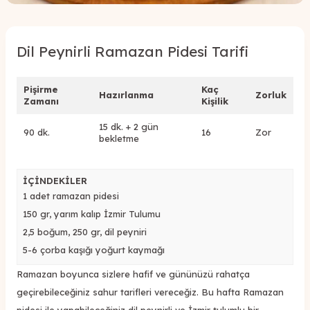
Dil Peynirli Ramazan Pidesi Tarifi
Pişirme
Kaç
Hazırlanma
Zorluk
Zamanı
Kişilik
15 dk. + 2 gün
90 dk.
16
Zor
bekletme
İÇİNDEKİLER
1 adet ramazan pidesi
150 gr, yarım kalıp İzmir Tulumu
2,5 boğum, 250 gr, dil peyniri
5-6 çorba kaşığı yoğurt kaymağı
Ramazan boyunca sizlere hafif ve gününüzü rahatça
geçirebileceğiniz sahur tarifleri vereceğiz. Bu hafta Ramazan
pidesi ile yapabileceğiniz dil peynirli ve İzmir tulumlu bir