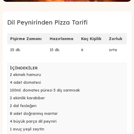
Dil Peynirinden Pizza Tarifi
Pişirme Zamanı
Hazırlanma
Kaç Kişilik
Zorluk
25 dk.
15 dk.
6
orta
İÇİNDEKİLER
2 ekmek hamuru
4 adet domatesi
100ml. domates püresi 5 diş sarımsak
2 ekimlik karabiber
2 dal fesleğen
8 adet doğranmış mantar
4 büyük parça dil peyniri
1 avuç yeşil zeytin