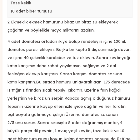
Taze kekik
10 adet biber turşusu
2 Ekmeklik ekmek hamurunu biraz un biraz su ekleyerek
çoğaltın ve böylelikle maya miktarını azaltın.
4 adet domatesi ortadan ikiye bölüp rendeleyin içine 100ml.
domates püresi ekleyin. Başka bir kapta 5 diş sarımsağı dövün
ve içine 40 çekimlik karabiber ve tuz ekleyin. Sonra zeytinyağı
katıp karışımın daha rahat yayılmasını sağlayın ve 2 dal
fesleğen ekleyip karıştırın. Sonra karışımı domates sosuna
katıp karıştırın.Bu sırada hamuru unlayarak açın. 175 derecede
ısıttığınız fırından sıcak tepsiyi çıkartın, üzerine fırın kağıdı
yerleştirin ve biraz un serpin.Kabaca açmış olduğunuz hamuru
tepsinin üzerine koyup ellerinizle iyice dağıtın ve her tarafını
eşit boyuta getirmeye çalışın.Üzerine domates sosunun
2/3’ünü sürün. Sonra sırasıyla 8 adet doğranmış mantar, 4
büyük parça dil peyniri, 1 avuç yeşil zeytin, taze kekik ve 10
adet biber turşusunu koyun.Kalan domates sosunu da üstüne