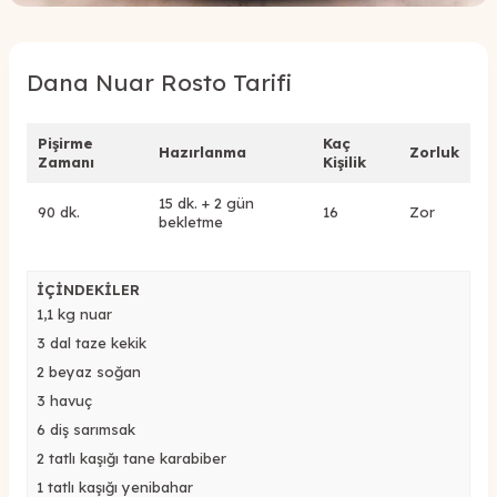
Dana Nuar Rosto Tarifi
Pişirme
Kaç
Hazırlanma
Zorluk
Zamanı
Kişilik
15 dk. + 2 gün
90 dk.
16
Zor
bekletme
İÇİNDEKİLER
1,1 kg nuar
3 dal taze kekik
2 beyaz soğan
3 havuç
6 diş sarımsak
2 tatlı kaşığı tane karabiber
1 tatlı kaşığı yenibahar