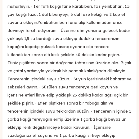
mühürleyin. · 1’er tatlı kaşığı tane karabiberi, toz yenibaharı, 1,5
çay kaşığı tuzu, 1 dal biberiyeyi, 3 dal taze kekiği ve 2 küp et
suyunu ekleyin.Yenibaharı ben tane alıp kullanmadan önce
dövmeyi tercih ediyorum. · Üzerine etin yarısına gelecek kadar
yaklaşık 1,5 su bardağı suyu ekleyip düdüklü tencerenizin
kapağını kapatıp yüksek basınç ayarına alıp tencere
kitlendikten sonra altı kısık şekilde 40 dakika kadar pişirin. ·
Etiniz piştikten sonra bir doğrama tahtasının üzerine alın. Bıçak
ve çatal yardımıyla yaklaşık bir parmak kalınlığında dilimleyin. ·
Tencerenin içindeki suyu süzün. · Suyun içerisindeki baharat ve
sebzeleri ayırın. · Süzülen suyu tencereye geri koyun ve
içerisine etleri ilave edip yaklaşık 25 dakika kadar ağzı açık bir
şekilde pişirin. · Etleri piştikten sonra bir tabağa alın ve
tencerenin içindeki suyu tekrardan süzün. · Tencerenin içinde 1
çorba kaşığı tereyağını eritip üzerine 1 çorba kaşığı beyaz un
ekleyip renk değiştirinceye kadar kavurun. · İçerisine
süzdüğünüz et suyunu ve 1 çorba kaşığı sirkeyi ekleyip,