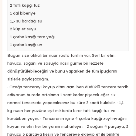
2 tatlı kaşığı tuz
1 dal biberiye
1,5 su bardağı su
2 küp et suyu
1 çorba kaşığı tere yağı
1 çorba kaşığı un
Bugün size okkalı bir nuar rosto tarifim var. Sert bir etin;
havucu, soğanı ve sosuyla nasıl gurme bir lezzete
dönüştürülebileceğini ve bunu yaparken de tüm ipuçlarını
sizlerle paylaşacağım.
· Ocağa tencereyi koyup altını açın, ben düdüklü tencere tercih
ediyorum burada ortalama 1 saat kadar pişecek eğer siz
normal tencerede yapacaksanız bu süre 2 saati bulabilir. · 1,1
kg nuarı her yüzüne eşit miktarda birer tatlı kaşığı tuz ve
karabiberi yayın. · Tencerenin içine 4 çorba kaşığı zeytinyağını
koyun ve etin her bir yanını mühürleyin. · 2 soğanı 4 parçaya, 3
havucu 3 parçaya kesin ve tencereye ekleyip et ile birlikte