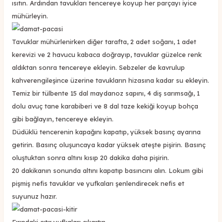
ısıtın. Ardından tavukları tencereye koyup her parçayı iyice
mühürleyin.
Tavuklar mühürlenirken diğer tarafta, 2 adet soğanı, 1 adet
kerevizi ve 2 havucu kabaca doğrayıp, tavuklar güzelce renk
aldıktan sonra tencereye ekleyin. Sebzeler de kavrulup
kahverengileşince üzerine tavukların hizasına kadar su ekleyin.
Temiz bir tülbente 15 dal maydanoz sapını, 4 diş sarımsağı, 1
dolu avuç tane karabiberi ve 8 dal taze kekiği koyup bohça
gibi bağlayın, tencereye ekleyin.
Düdüklü tencerenin kapağını kapatıp, yüksek basınç ayarına
getirin. Basınç oluşuncaya kadar yüksek ateşte pişirin. Basınç
oluştuktan sonra altını kısıp 20 dakika daha pişirin.
20 dakikanın sonunda altını kapatıp basıncını alın. Lokum gibi
pişmiş nefis tavuklar ve yufkaları şenlendirecek nefis et
suyunuz hazır.
Fırındaki çıtır yufkaları çıkartın.