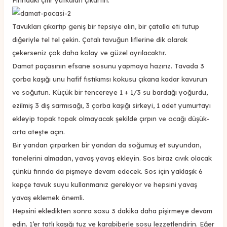
Tavukları çıkartıp geniş bir tepsiye alın, bir çatalla eti tutup
diğeriyle tel tel çekin. Çatalı tavuğun liflerine dik olarak
çekerseniz çok daha kolay ve güzel ayrılacaktır.
Damat paçasının efsane sosunu yapmaya hazırız. Tavada 3
çorba kaşığı unu hafif fıstıkımsı kokusu çıkana kadar kavurun
ve soğutun. Küçük bir tencereye 1 + 1/3 su bardağı yoğurdu,
ezilmiş 3 diş sarmısağı, 3 çorba kaşığı sirkeyi, 1 adet yumurtayı
ekleyip topak topak olmayacak şekilde çırpın ve ocağı düşük-
orta ateşte açın.
Bir yandan çırparken bir yandan da soğumuş et suyundan,
tanelerini almadan, yavaş yavaş ekleyin. Sos biraz cıvık olacak
çünkü fırında da pişmeye devam edecek. Sos için yaklaşık 6
kepçe tavuk suyu kullanmanız gerekiyor ve hepsini yavaş
yavaş eklemek önemli.
Hepsini ekledikten sonra sosu 3 dakika daha pişirmeye devam
edin. 1’er tatlı kaşığı tuz ve karabiberle sosu lezzetlendirin. Eğer