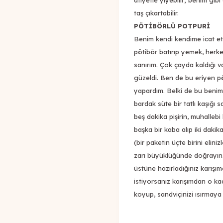
afiyetle yiyebilir; benim gib
taş çıkartabilir.
PÖTİBÖRLÜ POTPURİ
Benim kendi kendime icat et
pötibör batırıp yemek, herkes
sanırım. Çok çayda kaldığı v
güzeldi. Ben de bu eriyen p
yapardım. Belki de bu benim k
bardak süte bir tatlı kaşığı s
beş dakika pişirin, muhallebi
başka bir kaba alıp iki daki
(bir paketin üçte birini elin
zarı büyüklüğünde doğrayın. 
üstüne hazırladığınız karışı
istiyorsanız karışımdan o ka
koyup, sandviçinizi ısırmaya 