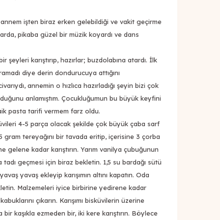
; annem işten biraz erken gelebildiği ve vakit geçirme
nlarda, pikaba güzel bir müzik koyardı ve dans
ir şeyleri karıştırıp, hazırlar; buzdolabına atardı. İlk
ramadı diye derin dondurucuya attığını
varıydı, annemin o hızlıca hazırladığı şeyin bizi çok
lduğunu anlamıştım. Çocukluğumun bu büyük keyfini
ik pasta tarifi vermem farz oldu.
vileri 4-5 parça olacak şekilde çok büyük çaba sarf
5 gram tereyağını bir tavada eritip, içerisine 3 çorba
ne gelene kadar karıştırın. Yarım vanilya çubuğunun
da tadı geçmesi için biraz bekletin. 1,5 su bardağı sütü
 yavaş yavaş ekleyip karışımın altını kapatın. Oda
letin. Malzemeleri iyice birbirine yedirene kadar
 kabuklarını çıkarın. Karışımı bisküvilerin üzerine
 bir kaşıkla ezmeden bir, iki kere karıştırın. Böylece