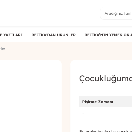
E YAZILARI
REFİKA'DAN ÜRÜNLER
REFİKA’NIN YEMEK OK
ler
Çocukluğumda
Pişirme Zamanı
-
Bu aralar haylaz bir çocuk g