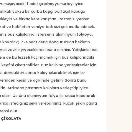
 yumuşayacak. 1 adet çırpılmış yumurtayı iyice
kumkatı yoksa bir çorba kaşığı portakal kabuğu
ekleyin ve birkaç kere karıştırın. Pastanızı yerken
t ve hafifleten vanilya tadı sizi çok mutlu edecek.
seniz buz kalıplarına, isterseniz alüminyum folyoya,
e koyarak; 3-4 saat derin dondurucuda bekletin.
yük zevkle yiyeceklerdir, buna eminim. Yetişkinler ise
hem de bu lezzeti kaçırmamak için buz kalıplarındaki
keyfini çıkartabilirler. Buz kalıbına yerleştirenler için
zı donduktan sonra kolay çıkarabilmek için bir
yerinden kesin ve açık hale getirin. Sonra bunu
irin. Ardından pastanızı kalıplara yerleştirip iyice
lini alsın. Üstünü alüminyum folyo ile sıkıca kapatarak
ıca istediğiniz şekli verebilirsiniz, küçük şekilli pasta
epsi olur.
 ÇİKOLATA