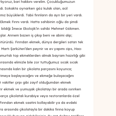
ıyoruz, bari hakkını verelim. Çocukluğumuzun
ydi. Sokakta oynarken göz kulak olan, acil
z büyüklerdi. Tabii fırınların da ayrı bir yeri vardı.
Ekmek Fırını vardı. Hatta sahibinin oğlu da şimdi
n bildiği İmece Ekolojik’in sahibi Mehmet Gökmen.
ışlar. Annem bazen iş çıkışı beni ve abimi alıp;
götürürdü. Fırından ekmek, dünya dergileri satan tek
 Martı Şarküteri’den peynir ve ev yapımı cips, Hacı
murtalı top ekmeklerden almak bayram hazırlığı gibi
 sırasında elimizle bile zor tuttuğumuz sıcak sıcak
nasında kalın bir çikolata parçasını koyunca;
 erimeye başlayacağını ve ekmeğe bulaşacağını
 vakitler çırpı gibi zayıf olduğumdan ekmek
ır ekmek ve yumuşak çikolatayı bir arada ısırırken
 parça çikolatalı kurabiye veya restoranlarda özel
 Fırından ekmek saatini kollayabilir ya da evdeki
ra arasında çikolatayla bir dakika fırına koyup