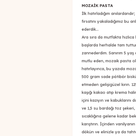
MOZAİK PASTA
İlk hatırladığım anılardandır
fırsatını yakaladığımız bu a
ederdik...
Ara sıra da mutfakta hızlıca b
başlarda herhalde tam tuttu
zannederdim. Sanırım 5 yaş ci
mutlu eden, mozaik pasta o
hatırlayınca, bu yazıda moza
500 gram sade pötibör biskü
etmeden gelişigüzel kırın. 12
kaşığı kakao atıp krema hali
içini kazıyın ve kabuklarını 
ve 1,5 su bardağı toz şekeri,
sıcaklığına gelene kadar bek
karıştırın. İçinden vanilyanın
dökün ve elinizle ya da tahta