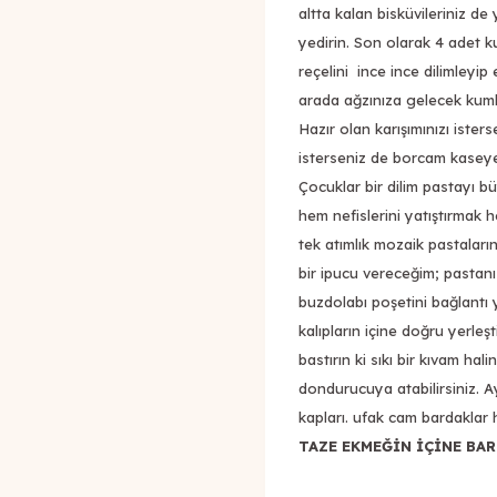
altta kalan bisküvileriniz de
yedirin. Son olarak 4 adet 
reçelini ince ince dilimleyip 
arada ağzınıza gelecek kumka
Hazır olan karışımınızı ister
isterseniz de borcam kasey
Çocuklar bir dilim pastayı bü
hem nefislerini yatıştırmak 
tek atımlık mozaik pastaların 
bir ipucu vereceğim; pastanı
buzdolabı poşetini bağlantı 
kalıpların içine doğru yerleşt
bastırın ki sıkı bir kıvam ha
dondurucuya atabilirsiniz. Ayr
kapları. ufak cam bardaklar h
TAZE EKMEĞİN İÇİNE BAR