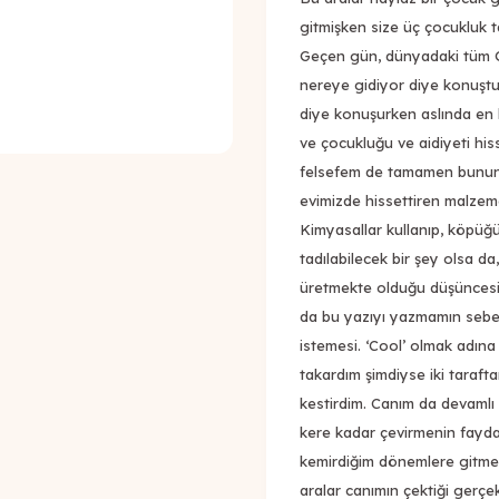
gitmişken size üç çocukluk ta
Geçen gün, dünyadaki tüm Go
nereye gidiyor diye konuşt
diye konuşurken aslında en 
ve çocukluğu ve aidiyeti hi
felsefem de tamamen bunun ü
evimizde hissettiren malzem
Kimyasallar kullanıp, köpüğü
tadılabilecek bir şey olsa d
üretmekte olduğu düşüncesin
da bu yazıyı yazmamın sebe
istemesi. ‘Cool’ olmak adın
takardım şimdiyse iki taraft
kestirdim. Canım da devamlı
kere kadar çevirmenin faydal
kemirdiğim dönemlere gitmek
aralar canımın çektiği gerç