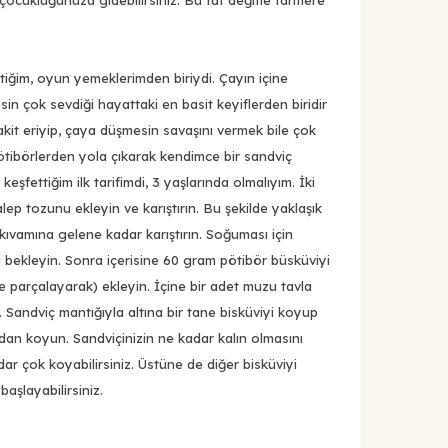
i çocukluğunuza gidebilirsiniz. Bu tat değme tariflere
tiğim, oyun yemeklerimden biriydi. Çayın içine
in çok sevdiği hayattaki en basit keyiflerden biridir
akit eriyip, çaya düşmesin savaşını vermek bile çok
ötibörlerden yola çıkarak kendimce bir sandviç
eşfettiğim ilk tarifimdi, 3 yaşlarında olmalıyım. İki
alep tozunu ekleyin ve karıştırın. Bu şekilde yaklaşık
 kıvamına gelene kadar karıştırın. Soğuması için
ka bekleyin. Sonra içerisine 60 gram pötibör büsküviyi
izle parçalayarak) ekleyin. İçine bir adet muzu tavla
Sandviç mantığıyla altına bir tane bisküviyi koyup
mdan koyun. Sandviçinizin ne kadar kalın olmasını
dar çok koyabilirsiniz. Üstüne de diğer bisküviyi
başlayabilirsiniz.