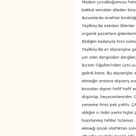
Madem çocukluğumuzu hatırl
bakkal amcaları aileden biri
durumlarda anahtar bıraktığımı
Yeşilköy’de eskiden Bilenler 
organik pazarlara gidenleri
Bildiğim kadarıyla fırını satm
Yeşilköy’de ev alışverişine 
yer olan dergiciden dergiler,
Bozan Oğulları’ndan üstü yu
gelirdi bana. Bu alışverişler
ekmeğin arasına alışveriş es
birazdan dışının hafif hafif
düşünüp, heyecanlanırdım. O
yememe itiraz pek yoktu. Çıt
aldığım o tadın yerini hiçbir
hazırlanmış tatlılar tutamaz.
ekmeği azıcık ıslattıktan son