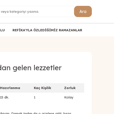
Ara
ULU
REFİKA'YLA ÖZLEDİĞİMİZ RAMAZANLAR
n gelen lezzetler
Hazırlanma
Kaç Kişilik
Zorluk
15 dk.
1
Kolay
ibiyim. Damak tadım da o günlere gitti, hazır