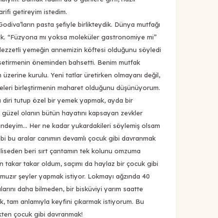
rifi getireyim istedim.
diva’ların pasta şefiyle birlikteydik. Dünya mutfağı
uk. “Füzyona mı yoksa moleküler gastronomiye mi”
lezzetli yemeğin annemizin köftesi olduğunu söyledi
ssetirmenin öneminden bahsetti. Benim mutfak
zerine kurulu. Yeni tatlar üretirken olmayanı değil,
eleri birleştirmenin maharet olduğunu düşünüyorum.
 diri tutup özel bir yemek yapmak, ayda bir
a, güzel olanın bütün hayatını kapsayan zevkler
deyim... Her ne kadar yukardakileri söylemiş olsam
bi bu aralar canımın devamlı çocuk gibi davranmak
a liseden beri sırt çantamın tek kolunu omzuma
an takar takar oldum, saçımı da haylaz bir çocuk gibi
 muzır şeyler yapmak istiyor. Lokmayı ağzında 40
arını daha bilmeden, bir bisküviyi yarım saatte
, tam anlamıyla keyfini çıkarmak istiyorum. Bu
ekten çocuk gibi davranmak!