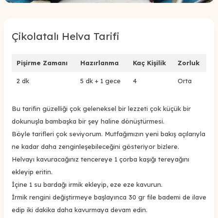
Çikolatalı Helva Tarifi
Pişirme Zamanı
Hazırlanma
Kaç Kişilik
Zorluk
2 dk
5 dk + 1 gece
4
Orta
Bu tarifin güzelliği çok geleneksel bir lezzeti çok küçük bir
dokunuşla bambaşka bir şey haline dönüştürmesi.
Böyle tarifleri çok seviyorum. Mutfağımızın yeni bakış açılarıyla
ne kadar daha zenginleşebileceğini gösteriyor bizlere.
Helvayı kavuracağınız tencereye 1 çorba kaşığı tereyağını
ekleyip eritin.
İçine 1 su bardağı irmik ekleyip, eze eze kavurun.
İrmik rengini değiştirmeye başlayınca 30 gr file bademi de ilave
edip iki dakika daha kavurmaya devam edin.