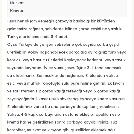
Muskat
Kimyon
Kışın her akşam yemeğin çorbayla başladığı bir kültürden
gelmemize rağmen, şehirlerde bilinen çorba çeşidi ne yazık ki
Türkiye ortalamasında 3-4 adet.
Oysa Türkiye'de yetişen sebzelerle çok sayıda çorba çeşidi
üretilebilir. Kolay haşlanabilecek parçalara ayırdığınız turp veya
kerevizi veya havucu üstlerini kaplayacak kadar su veya tavuk
suyunda kaynatın. İyice yumuşasın. İçine 3-4 tane sarımsak
da atabilirsiniz. Sarımsaklar da haşlansın. El blenderi yoksa
ezici veya mutfak robotuyla sulu püre haline getirin. Ek kıvam
ve tat isterseniz 2 çorba kaşığı tereyağı veya 3 çorba kaşığı
zeytinyağında 2 kaşık unu kahverengileşinceye kadar kavurun.
El blenderiniz varsa bu unu çorbaya döküp karıştırabilirsiniz.
Yoksa, 4-5 kaşık çorbayı unun üstüne ekleyip topakları ezip
krema haline getirdikten sonra çorbaya koyabilirsiniz. Tuz
karabiber, muskat ve kimyon gibi güzellikler eklemek ağız