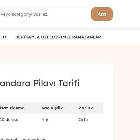
Ara
ULU
REFİKA'YLA ÖZLEDİĞİMİZ RAMAZANLAR
ndara Pilavı Tarifi
Hazırlanma
Kaç Kişilik
Zorluk
10 dakika
4-6
Orta
 4 bardak suda haşlayın.