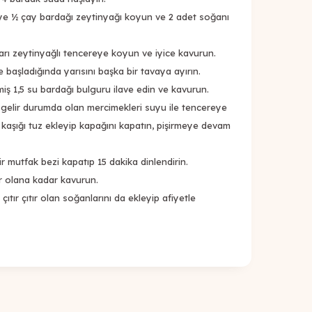
ye ½ çay bardağı zeytinyağı koyun ve 2 adet soğanı
arı zeytinyağlı tencereye koyun ve iyice kavurun.
başladığında yarısını başka bir tavaya ayırın.
ş 1,5 su bardağı bulguru ilave edin ve kavurun.
 gelir durumda olan mercimekleri suyu ile tencereye
tlı kaşığı tuz ekleyip kapağını kapatın, pişirmeye devam
ir mutfak bezi kapatıp 15 dakika dinlendirin.
tır olana kadar kavurun.
çıtır çıtır olan soğanlarını da ekleyip afiyetle