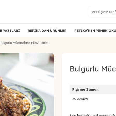
E YAZILARI
REFİKA'DAN ÜRÜNLER
REFİKA’NIN YEMEK OK
Bulgurlu Mücandara Pilavı Tarifi
Bulgurlu Müca
Pişirme Zamanı
35 dakika
1 su bardağı yeşil mercimeği