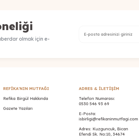
neliği
berdar olmak için e-
REFİKA'NIN MUTFAĞI
ADRES & İLETIŞIM
Refika Birgül Hakkında
Telefon Numarası:
0530 546 93 69
Gazete Yazıları
E-Posta:
isbirligi@refikaninmutfagi.com
Adres: Kuzguncuk, Bican
Efendi Sk. No:10, 34674